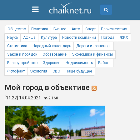
Общество
Политика
Бизнес
Авто
Спорт
Происшествия
Наука
Афиша
Культура
Новости компаний
Погода
ЖКХ
Статистика
Народный календарь
Дороги и транспорт
Закон и порядок
Образование
Экономика и финансы
Благоустройство
Здоровье
Недвижимость
Работа
Фотофакт
Экология
СВО
Наше будущее
Мой город в объективе
[11:22] 14.04.2021
2 160