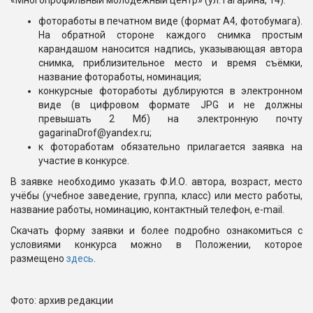
«Многопрофильный молодёжный центр» (ул. Гагарина, 14):
фотоработы в печатном виде (формат А4, фотобумага).
На обратной стороне каждого снимка простым
карандашом наносится надпись, указывающая автора
снимка, приблизительное место и время съёмки,
название фотоработы, номинация;
конкурсные фотоработы дублируются в электронном
виде (в цифровом формате JPG и не должны
превышать 2 Мб) на электронную почту
gagarinaDrof@yandex.ru;
к фотоработам обязательно прилагается заявка на
участие в конкурсе.
В заявке необходимо указать Ф.И.О. автора, возраст, место
учёбы (учебное заведение, группа, класс) или место работы,
название работы, номинацию, контактный телефон, e-mail.
Скачать форму заявки и более подробно ознакомиться с
условиями конкурса можно в Положении, которое
размещено
здесь
.
Фото: архив редакции