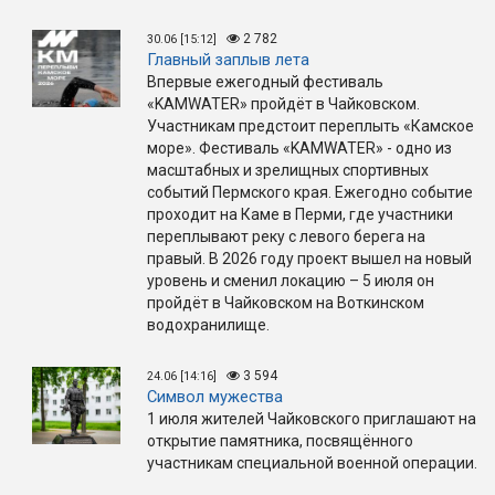
2 782
30.06 [15:12]
Главный заплыв лета
Впервые ежегодный фестиваль
«KAMWATER» пройдёт в Чайковском.
Участникам предстоит переплыть «Камское
море». Фестиваль «KAMWATER» - одно из
масштабных и зрелищных спортивных
событий Пермского края. Ежегодно событие
проходит на Каме в Перми, где участники
переплывают реку с левого берега на
правый. В 2026 году проект вышел на новый
уровень и сменил локацию – 5 июля он
пройдёт в Чайковском на Воткинском
водохранилище.
3 594
24.06 [14:16]
Символ мужества
1 июля жителей Чайковского приглашают на
открытие памятника, посвящённого
участникам специальной военной операции.