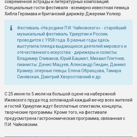
современной эстрады и литературных композиций.
Специальные гости фестиваля - всемирно известная певица
Хибла Герзмава и британский дирижёр Джереми Уолкер.
Фестиваль «На родине П.И. Чайковского» - старейший
музыкальный фестиваль Удмуртии и России,
проводится с 1958 года. В разные годы здесь
выступила плеяда выдающихся деятелей мирового и
отечественного искусства - дирижеры и солисты:
Владимир Спиваков, Юрий Башмет, Михаил Плетнев;
пианисты: Денис Мацуев, Александр Гиндин, Даниил
Крамер; оперные певцы: Елена Образцова, Тамара
Синявская, Дмитрий Хворостовский и др.
С 25 июня по 5 июля на большой сцене на набережной
Ижевского пруда под эспланадой каждый вечер всех жителей
и гостей Удмуртии ждут бесплатные спектакли, концерты,
творческие программы. Кроме того, на фестивале
предусмотрена гастрономическая программа, связанная с
П.И. Чайковским.