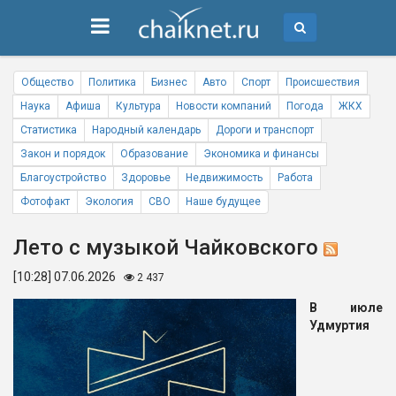
Общество
Политика
Бизнес
Авто
Спорт
Происшествия
Наука
Афиша
Культура
Новости компаний
Погода
ЖКХ
Статистика
Народный календарь
Дороги и транспорт
Закон и порядок
Образование
Экономика и финансы
Благоустройство
Здоровье
Недвижимость
Работа
Фотофакт
Экология
СВО
Наше будущее
Лето с музыкой Чайковского
[10:28] 07.06.2026
2 437
В июле
Удмуртия