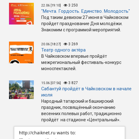
3 250
22.06 [19:10]
"Мечта. Гордость. Единство. Молодость"
Под таким девизом 27 июня в Чайковском
пройдет празднование Дня молодёжи.
Знакомим с программой мероприятий.
3 269
20.06 [18:27]
Театр одного актёра
В Чайковском впервые пройдёт
межрегиональный фестиваль-конкурс
моноспектаклей.
3 827
15.06 [07:56]
Сабантуй пройдёт в Чайковском в начале
июля
Народный татарский и башкирский
праздник, посвящённый окончанию
весенних полевых работ, традиционно
пройдёт на стадионе «Центральный».
http://chaiknet.ru wants to: