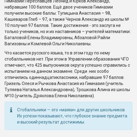
Гимназии Переславцев Леонид и Юрков Александр,
набравшие 100 баллов. Ещё двое учеников Гимназии
получили высокие баллы: Тупицына Анастасия – 98,
Кашеваров Глеб – 97, а также Чернов Александр из школы №
10 получил 97 баллов. Такие достижения - это заслуга не
только учеников, но и их наставников – учителей математики:
Баталовой Елены Владимировны, Абзаловой Райли
Вагизовны и Комлевой Ольги Николаевны.
Что касается русского языка, то в этом году по нему
стобалльников нет. При этом в Управлении образования ЧГО
отмечают, что 425 выпускников округа успешно справились с
испытанием на данном экзамене. Среди них особо
отличились одиннадцатиклассники, набравшие 97 баллов:
Гризель Олеся и Рычкова Анастасия из Гимназия (учитель
Туляева Наталья Александровна), Трошкова Алина из школы
№10 (учитель Дряхлова Елена Николаевна).
Стобалльники — это «маяки» для других школьников.
Их успехи показывают, что глубокое знание предмета
и высокий результат достижимы.