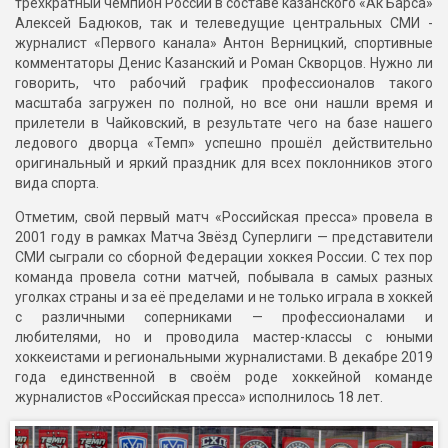
трехкратный чемпион России в составе казанского «Ак Барса»
Алексей Бадюков, так и телеведущие центральных СМИ -
журналист «Первого канала» Антон Верницкий, спортивные
комментаторы Денис Казанский и Роман Скворцов. Нужно ли
говорить, что рабочий график профессионалов такого
масштаба загружен по полной, но все они нашли время и
прилетели в Чайковский, в результате чего на базе нашего
ледового дворца «Темп» успешно прошёл действительно
оригинальный и яркий праздник для всех поклонников этого
вида спорта.
Отметим, свой первый матч «Российская пресса» провела в
2001 году в рамках Матча Звёзд Суперлиги — представители
СМИ сыграли со сборной Федерации хоккея России. С тех пор
команда провела сотни матчей, побывала в самых разных
уголках страны и за её пределами и не только играла в хоккей
с различными соперниками — профессионалами и
любителями, но и проводила мастер-классы с юными
хоккеистами и региональными журналистами. В декабре 2019
года единственной в своём роде хоккейной команде
журналистов «Российская пресса» исполнилось 18 лет.