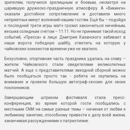
зрителям, получился зрелищным и боевым, несмотря на
царившую дружеско-праздничную атмосферу. А «Викинги»
оказали достойное сопротивление и доставили много
неприятных минут волнений нашим гостям. Ещё бы – подойдя
к последней трети игры матч грозил закончиться ничейным,
весьма солидным счётом – 11:11. Но не принимая такой исход
событий, «Пресса» в лице Дмитрия Казанского забивает в
наши ворота победную шайбу, ответить на которую у
чайковских хоккеистов времени уже не хватило.
Безусловно, спортивная часть праздника удалась на славу –
жители Чайковского стали свидетелями великолепных
матчей. А еще с представителями звездной сборной можно
было пообщаться просто так - ребята не скупились на
внимание и провели большую автограф-сессию для своих
поклонников.
Завершающим штрихом фестиваля стала пресс-
конференция, во время которой гости пообщались с
местными СМИ на самые разные темы – начиная от любви к
любимому занятию, способному привести к делу всей жизни,
заканчивая рассуждениями о патриотизме.