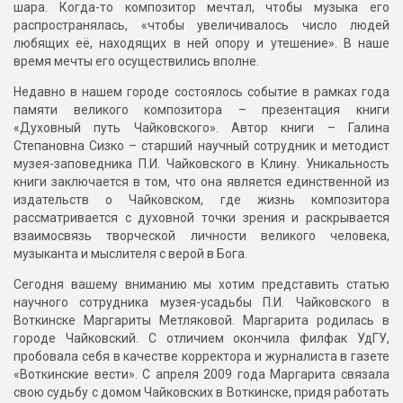
шара. Когда-то композитор мечтал, чтобы музыка его
распространялась, «чтобы увеличивалось число людей
любящих её, находящих в ней опору и утешение». В наше
время мечты его осуществились вполне.
Недавно в нашем городе состоялось событие в рамках года
памяти великого композитора – презентация книги
«Духовный путь Чайковского». Автор книги – Галина
Степановна Сизко – старший научный сотрудник и методист
музея-заповедника П.И. Чайковского в Клину. Уникальность
книги заключается в том, что она является единственной из
издательств о Чайковском, где жизнь композитора
рассматривается с духовной точки зрения и раскрывается
взаимосвязь творческой личности великого человека,
музыканта и мыслителя с верой в Бога.
Сегодня вашему вниманию мы хотим представить статью
научного сотрудника музея-усадьбы П.И. Чайковского в
Воткинске Маргариты Метляковой. Маргарита родилась в
городе Чайковский. С отличием окончила филфак УдГУ,
пробовала себя в качестве корректора и журналиста в газете
«Воткинские вести». С апреля 2009 года Маргарита связала
свою судьбу с домом Чайковских в Воткинске, придя работать