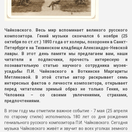
Чайковского. Весь мир вспоминает великого русского
композитора. Гений музыки скончался 6 ноября (25
октября по ст.ст.) 1893 года от холеры, похоронен в Санкт-
Петербурге на Тихвинском кладбище Александро-Невской
лавры. В этот день памяти мы предлагаем вам, наши
читатели и подписчики, прочесть интересную и
познавательную статью научного сотрудника музея-
усадьбы П.И. Чайковского в Воткинске Маргариты
Метляковой. В этой статье автор раскрывает семь
интересных фактов о личности композитора, открывает
перед читателем зримый образ не только Гения, но
Человека – со своими увлечениями, страхами,
предпочтениями.
В этом году мы отметили важное событие - 7 мая (25 апреля
по старому стилю) исполнилось 180 лет со дня рождения
гениального русского композитора П.И. Чайковского. Сегодня
музыка Чайковского живёт и звучит во всех уголках земного