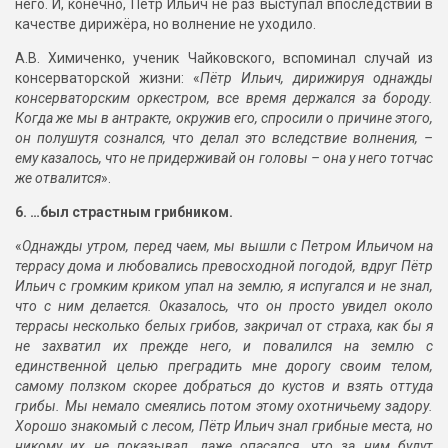
него. И, конечно, Пётр Ильич не раз выступал впоследствии в
качестве дирижёра, но волнение не уходило.
А.В. Химиченко, ученик Чайковского, вспоминал случай из
консерваторской жизни: «
Пётр Ильич, дирижируя однажды
консерваторским оркестром, все время держался за бороду.
Когда же мы в антракте, окружив его, спросили о причине этого,
он полушутя сознался, что делал это вследствие волнения, –
ему казалось, что не придерживай он головы – она у него тотчас
же отвалится
».
6. …был страстным грибником.
«
Однажды утром, перед чаем, мы вышли с Петром Ильичом на
террасу дома и любовались превосходной погодой, вдруг Пётр
Ильич с громким криком упал на землю, я испугался и не знал,
что с ним делается. Оказалось, что он просто увидел около
террасы несколько белых грибов, закричал от страха, как бы я
не захватил их прежде него, и повалился на землю с
единственной целью преградить мне дорогу своим телом,
самому ползком скорее добраться до кустов и взять оттуда
грибы. Мы немало смеялись потом этому охотничьему задору.
Хорошо знакомый с лесом, Пётр Ильич знал грибные места, но
никому их не показывал, даже опасался, что за ним будут