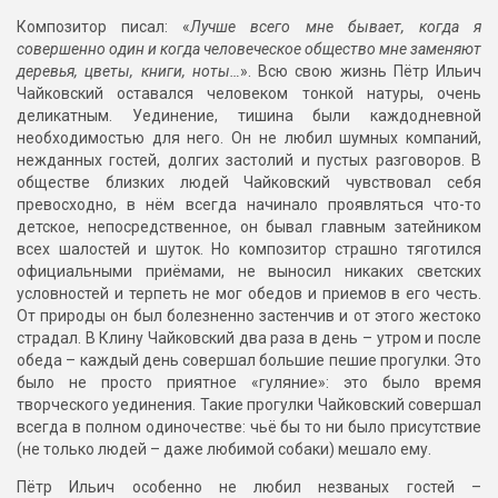
Композитор писал: «
Лучше всего мне бывает, когда я
совершенно один и когда человеческое общество мне заменяют
деревья, цветы, книги, ноты…
». Всю свою жизнь Пётр Ильич
Чайковский оставался человеком тонкой натуры, очень
деликатным. Уединение, тишина были каждодневной
необходимостью для него. Он не любил шумных компаний,
нежданных гостей, долгих застолий и пустых разговоров. В
обществе близких людей Чайковский чувствовал себя
превосходно, в нём всегда начинало проявляться что-то
детское, непосредственное, он бывал главным затейником
всех шалостей и шуток. Но композитор страшно тяготился
официальными приёмами, не выносил никаких светских
условностей и терпеть не мог обедов и приемов в его честь.
От природы он был болезненно застенчив и от этого жестоко
страдал. В Клину Чайковский два раза в день – утром и после
обеда – каждый день совершал большие пешие прогулки. Это
было не просто приятное «гуляние»: это было время
творческого уединения. Такие прогулки Чайковский совершал
всегда в полном одиночестве: чьё бы то ни было присутствие
(не только людей – даже любимой собаки) мешало ему.
Пётр Ильич особенно не любил незваных гостей –