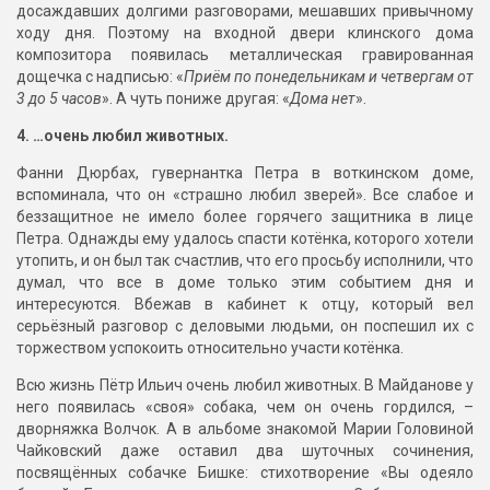
досаждавших долгими разговорами, мешавших привычному
ходу дня. Поэтому на входной двери клинского дома
композитора появилась металлическая гравированная
дощечка с надписью: «
Приём по понедельникам и четвергам от
3 до 5 часов
». А чуть пониже другая: «
Дома нет
».
4. …очень любил животных.
Фанни Дюрбах, гувернантка Петра в воткинском доме,
вспоминала, что он «страшно любил зверей». Все слабое и
беззащитное не имело более горячего защитника в лице
Петра. Однажды ему удалось спасти котёнка, которого хотели
утопить, и он был так счастлив, что его просьбу исполнили, что
думал, что все в доме только этим событием дня и
интересуются. Вбежав в кабинет к отцу, который вел
серьёзный разговор с деловыми людьми, он поспешил их с
торжеством успокоить относительно участи котёнка.
Всю жизнь Пётр Ильич очень любил животных. В Майданове у
него появилась «своя» собака, чем он очень гордился, –
дворняжка Волчок. А в альбоме знакомой Марии Головиной
Чайковский даже оставил два шуточных сочинения,
посвящённых собачке Бишке: стихотворение «Вы одеяло