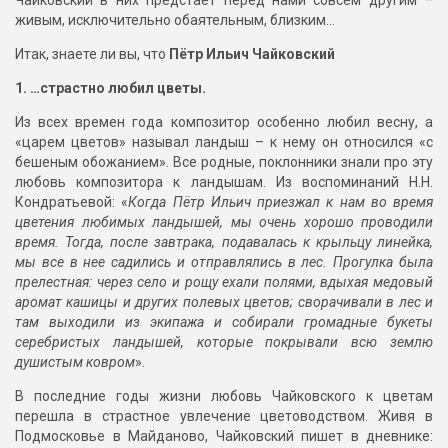
Чайковский в них предстаёт перед нами совсем другим –
живым, исключительно обаятельным, близким…
Итак, знаете ли вы, что
Пётр Ильич Чайковский
1. …страстно любил цветы.
Из всех времен года композитор особенно любил весну, а
«царем цветов» называл ландыш – к нему он относился «с
бешеным обожанием». Все родные, поклонники знали про эту
любовь композитора к ландышам. Из воспоминаний Н.Н.
Кондратьевой: «
Когда Пётр Ильич приезжал к нам во время
цветения любимых ландышей, мы очень хорошо проводили
время. Тогда, после завтрака, подавалась к крыльцу линейка,
мы все в нее садились и отправлялись в лес. Прогулка была
прелестная: через село и рощу ехали полями, вдыхая медовый
аромат кашицы и других полевых цветов; сворачивали в лес и
там выходили из экипажа и собирали громадные букеты
серебристых ландышей, которые покрывали всю землю
душистым ковром
».
В последние годы жизни любовь Чайковского к цветам
перешла в страстное увлечение цветоводством. Живя в
Подмосковье в Майданово, Чайковский пишет в дневнике: