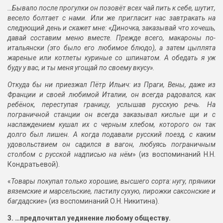
…Бывало после прогулки он позовёт всех чай пить к себе, шутит,
весело болтает с нами. Или же пригласит нас завтракать на
следующий день и скажет мне: «Диночка, заказывай что хочешь,
давай составим меню вместе. Прежде всего, макароны по-
итальянски (это было его любимое блюдо), а затем цыплята
жареные или котлеты куриные со шпинатом. А обедать я уж
буду у вас, и ты меня угощай по своему вкусу».
Откуда бы ни приезжал Пётр Ильич: из Праги, Вены, даже из
Франции и своей любимой Италии, он всегда радовался, как
ребёнок, переступая границу, услышав русскую речь. На
пограничной станции он всегда заказывал кислые щи и с
наслаждением кушал их с черным хлебом, которого он так
долго был лишен. А когда подавали русский поезд, с каким
удовольствием он садился в вагон, любуясь пограничным
столбом с русской надписью на нём
» (из воспоминаний Н.Н.
Кондратьевой).
«
Товары покупал только хорошие, высшего сорта: нугу, пряники
вяземские и марсельские, пастилу сухую, пирожки саксонские и
багдадские
» (из воспоминаний О.Н. Никитина).
3. …предпочитал уединение любому обществу.