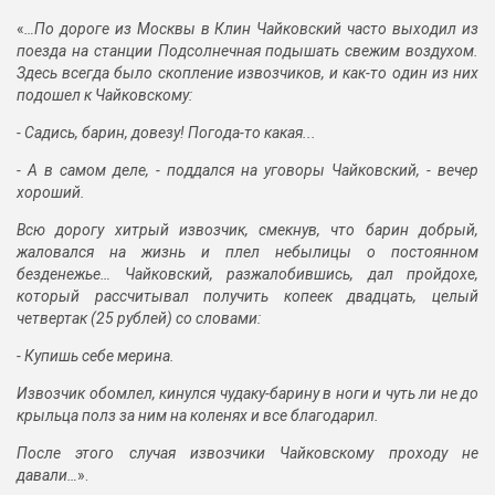
«
…По дороге из Москвы в Клин Чайковский часто выходил из
поезда на станции Подсолнечная подышать свежим воздухом.
Здесь всегда было скопление извозчиков, и как-то один из них
подошел к Чайковскому:
- Садись, барин, довезу! Погода-то какая...
- А в самом деле, - поддался на уговоры Чайковский, - вечер
хороший.
Всю дорогу хитрый извозчик, смекнув, что барин добрый,
жаловался на жизнь и плел небылицы о постоянном
безденежье… Чайковский, разжалобившись, дал пройдохе,
который рассчитывал получить копеек двадцать, целый
четвертак (25 рублей) со словами:
- Купишь себе мерина.
Извозчик обомлел, кинулся чудаку-барину в ноги и чуть ли не до
крыльца полз за ним на коленях и все благодарил.
После этого случая извозчики Чайковскому проходу не
давали…
».