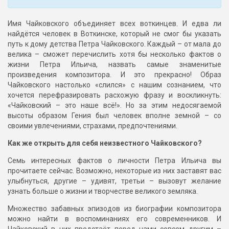
Имя Чайковского объединяет всех воткинцев. И едва ли
найдётся человек в Воткинске, который не смог бы указать
путь к дому детства Петра Чайковского. Каждый – от мала до
велика – сможет перечислить хотя бы несколько фактов о
жизни Петра Ильича, назвать самые знаменитые
произведения композитора. И это прекрасно! Образ
Чайковского настолько «слился» с нашим сознанием, что
хочется перефразировать расхожую фразу и воскликнуть:
«Чайковский – это наше всё!». Но за этим недосягаемой
высоты образом Гения был человек вполне земной – со
своими увлечениями, страхами, предпочтениями.
Как же открыть для себя неизвестного Чайковского?
Семь интересных фактов о личности Петра Ильича вы
прочитаете сейчас. Возможно, некоторые из них заставят вас
улыбнуться, другие – удивят, третьи – вызовут желание
узнать больше о жизни и творчестве великого земляка.
Множество забавных эпизодов из биографии композитора
можно найти в воспоминаниях его современников. И