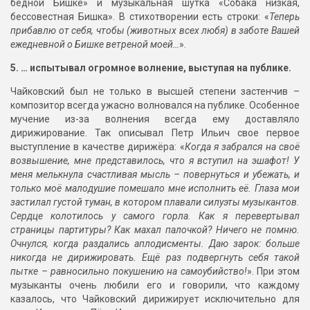
бедной Бишке» и музыкальная шутка «Собака низкая,
бессовестная Бишка». В стихотворении есть строки: «
Теперь
прибавлю от себя, чтобы (животных всех любя) в заботе Вашей
ежедневной о Бишке ветреной моей…
».
5. … испытывал огромное волнение, выступая на публике.
Чайковский был не только в высшей степени застенчив –
композитор всегда ужасно волновался на публике. Особенное
мучение из-за волнения всегда ему доставляло
дирижирование. Так описывал Петр Ильич свое первое
выступление в качестве дирижёра: «
Когда я забрался на своё
возвышение, мне представилось, что я вступил на эшафот! У
меня мелькнула счастливая мысль – повернуться и убежать, и
только моё малодушие помешало мне исполнить её. Глаза мои
застилал густой туман, в котором плавали силуэты музыкантов.
Сердце колотилось у самого горла. Как я перевертывал
страницы партитуры? Как махал палочкой? Ничего не помню.
Очнулся, когда раздались аплодисменты. Даю зарок: больше
никогда не дирижировать. Ещё раз подвергнуть себя такой
пытке – равносильно покушению на самоубийство!
». При этом
музыканты очень любили его и говорили, что каждому
казалось, что Чайковский дирижирует исключительно для