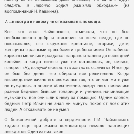
следить, и нарочно ходил разными обходами
» (из
воспоминаний Н. Кашкина).
7. …никогда и никому не отказывал в помощи.
Все, кто знал Чайковского, отмечали, что он был
необыкновенно добр и отзывчив ко всем: везде, где он
показывался, его окружали крестьяне, старики, дети,
женщины с разными просьбами и требованиями. Он набивал
карманы мелочью и раздавал направо и налево до последней
копейки, а когда ничего уже не оставалось, он, смеясь,
говорил: «
Ну, выручайте меня, а то завтра есть нечего
». И всегда
он был без денег: его обирали все решительно. Когда
впоследствии жизнь его сложилась так, что он мог жить уже
не нуждаясь, а вполне обеспеченно, вокруг него появились
разные бедняки, бывшие товарищи и ученики, начинающие
музыканты; все они шли к нему за помощью. Одним словом,
бедный Пётр Ильич не знал ни минуты покоя от всех этих
людей. А отказывать он не умел…
О бесконечной доброте и сердечности П.И. Чайковского
ходило ещё при жизни композитора немало настоящих
анекдотов. Один из них таков.