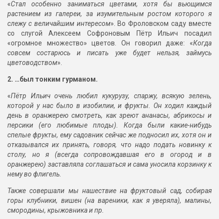
«
Стал особенно заниматься цветами, хотя бы вьющимся
растением из галереи, за изумительным ростом которого я
слежу с величайшим интересом
». Во Фроловском саду вместе
со слугой Алексеем Софроновым Пётр Ильич посадил
«огромное множество» цветов. Он говорил даже: «
Когда
совсем состарюсь и писать уже будет нельзя, займусь
цветоводством
».
2. …был тонким гурманом.
«
Пётр Ильич очень любил кукурузу, спаржу, всякую зелень,
которой у нас было в изобилии, и фрукты. Он ходил каждый
день в оранжерею смотреть, как зреют ананасы, абрикосы и
персики (его любимые плоды). Когда были какие-нибудь
спелые фрукты, ему садовник сейчас же подносил их, хотя он и
отказывался их принять, говоря, что надо подать новинку к
столу, но я (всегда сопровождавшая его в огород и в
оранжерею) заставляла соглашаться и сама уносила корзинку к
нему во флигель.
Также совершали мы нашествие на фруктовый сад, собирая
горы клубники, вишен (на вареники, как я уверяла), малины,
смородины, крыжовника и пр.