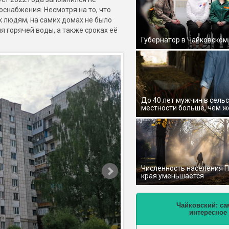
оснабжения. Несмотря на то, что
 людям, на самих домах не было
 горячей воды, а также сроках её
Губернатор в Чайковском
До 40 лет мужчин в сель
местности больше, чем 
Численность населения 
края уменьшается
Чайковский: са
интересное