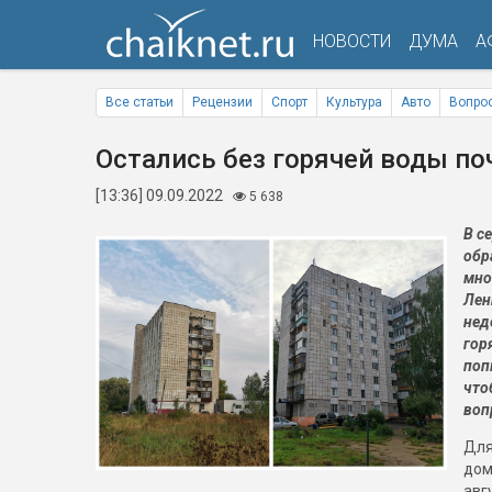
НОВОСТИ
ДУМА
А
Все статьи
Рецензии
Спорт
Культура
Авто
Вопрос
Остались без горячей воды по
[13:36] 09.09.2022
5 638
В с
обр
мно
Лен
нед
гор
поп
что
воп
Для
дом
авг