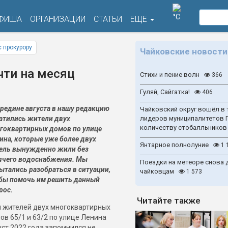
°C
ФИША
ОРГАНИЗАЦИИ
СТАТЬИ
ЕЩЕ
 прокурору
Чайковские новости
чти на месяц
Стихи и пение волн
366
Гуляй, Сайгатка!
406
ередине августа в нашу редакцию
Чайковский округ вошёл в 
атились жители двух
лидеров муниципалитетов 
количеству стобалльников
гоквартирных домов по улице
ина, которые уже более двух
Янтарное полнолуние
1 
ель вынужденно жили без
ячего водоснабжения. Мы
Поездки на метеоре снова 
ытались разобраться в ситуации,
чайковцам
1 573
бы помочь им решить данный
рос.
Читайте также
 жителей двух многоквартирных
ов 65/1 и 63/2 по улице Ленина
уст 2022 года запомнился не