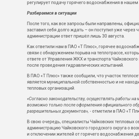
регулирует подачу горячего водоснабжения в нашем 
Разбираемся в ситуации
После того, как все запросы были направлены, офици
заставил себя долго ждать – он поступил уже через че
администрации ответ пришёл лишь 30 августа.
Как ответили нам в ПАО «Т Плюс», горячее водоснабж
связи с обнаружением порыва на теплотрассе, которы
ответе от Управления ЖКХ и транспорта Чайковского 
после проведения гидравлических испытаний.
В ПАО «Т Плюс» также сообщили, что участок теплосе
является муниципальной собственностью и не находи
тепловых организаций.
«Согласно законодательству, осуществлять работы на
возможно только после оформления официального об
разрешительных документов»,
- отметили в ПАО «Т Пл
В свою очередь, специалисты Чайковских тепловых с
администрацию Чайковского городского округа о во
и отключении жителей от горячего водоснабжения два