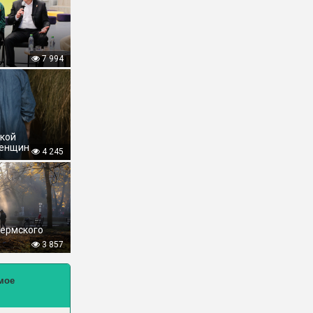
7 994
ской
женщин
4 245
Пермского
3 857
мое