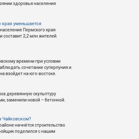
тоянии здоровья населения
 края уменьшается
, население Пермского края
 и составит 2,2 млн жителей.
сковскому времени при условии
наблюдать сочетание суперлуния и
на взойдет на юго-востоке.
ыха деревянную скульптуру
и, заменили новой – бетонной.
в Чайковском?
районе начнётся строительство
тройщик поделился с нашим