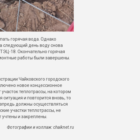
упать горячая вода. Однако
на следующий день воду снова
а ТЭЦ-18. Окончательно горячая
ремонтные работы были завершены.
истрации Чайковского городского
заключено новое концессионное
 участок теплотрассы, на котором
я ситуация и повторится вновь, то
 впредь должны осуществляться
ские участки теплотрассы, не
 учтены и закреплены.
Фотографии и коллаж:
chaiknet.
ru