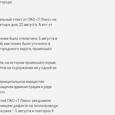
городе.
альный ответ от ПАО «Т Плюс» не
тыре дня, 22 августа. А вот от
ение было отключено 5 августа в
й, как позже было уточнено в
городского округа, произошёл
ти, на котором произошёл порыв,
тся на содержании ни у одной из
 муниципальном имуществе
ращения администрации и ряда
юс».
етей ПАО «Т Плюс» уведомили
зникшем дефекте на теплопроводе
 раза – 5 августа и повторно 9