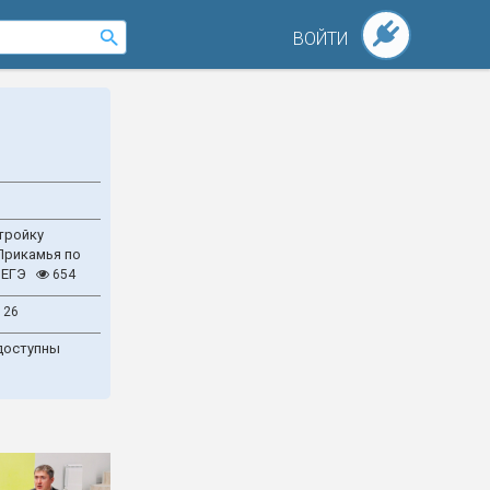
ВОЙТИ
тройку
Прикамья по
 ЕГЭ
654
126
доступны