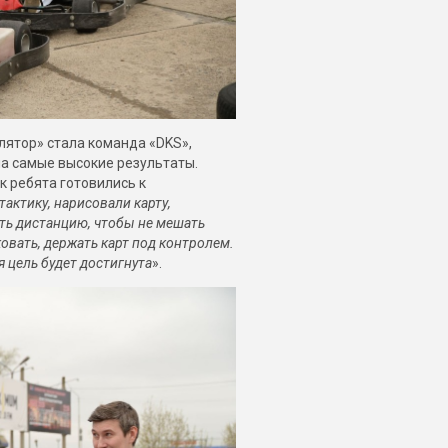
лятор» стала команда «DKS»,
ла самые высокие результаты.
к ребята готовились к
актику, нарисовали карту,
ать дистанцию, чтобы не мешать
ковать, держать карт под контролем.
я цель будет достигнута
».