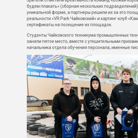
Зрители отметили креативность команд «Божьи коров
будем плакать» (сборная нескольких подразделений),
уникальной форме, а партнеры решили их за это поощ
реальности «VR Park Чайковский» и картинг-клуб «К
сертификаты на посещение их площадок.
Студенты Чайковского техникума промышленных техн
заняли пятое место, вместе с утешительными призам
начальника отдела обучения персонала, именные пис