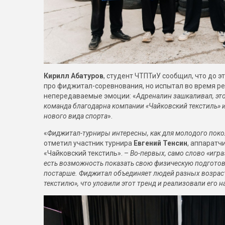
Кирилл Абатуров
, студент ЧТПТиУ сообщил, что до э
про фиджитал-соревнования, но испытал во время ре
непередаваемые эмоции: «
Адреналин зашкаливал, эт
команда благодарна компании «Чайковский текстиль» и
нового вида спорта
».
«
Фиджитал-турниры интересны, как для молодого покол
отметил участник турнира
Евгений Тенсин
, аппаратч
«Чайковский текстиль». –
Во-первых, само слово «игр
есть возможность показать свою физическую подготовк
постарше. Фиджитал объединяет людей разных возраст
текстилю», что уловили этот тренд и реализовали его 