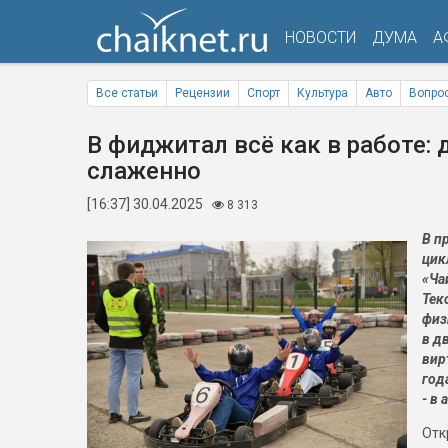
НОВОСТИ
ДУМА
А
Все статьи
Рецензии
Спорт
Культура
Авто
Вопрос
В фиджитал всё как в работе: 
слаженно
[16:37] 30.04.2025
8 313
В п
цик
«Ча
Тек
физ
в д
вир
год
- в 
Отк