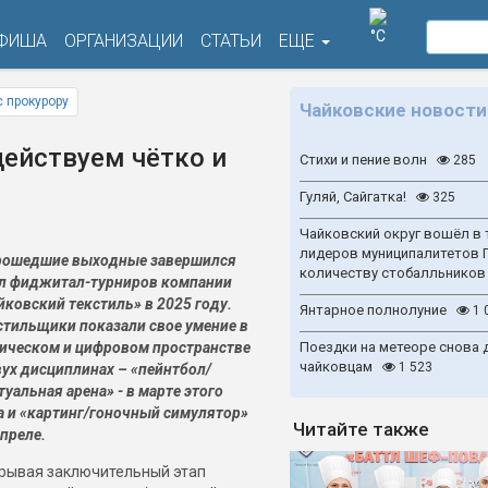
°C
ФИША
ОРГАНИЗАЦИИ
СТАТЬИ
ЕЩЕ
 прокурору
Чайковские новости
действуем чётко и
Стихи и пение волн
285
Гуляй, Сайгатка!
325
Чайковский округ вошёл в 
лидеров муниципалитетов 
рошедшие выходные завершился
количеству стобалльников
л фиджитал-турниров компании
йковский текстиль» в 2025 году.
Янтарное полнолуние
1 
стильщики показали свое умение в
ическом и цифровом пространстве
Поездки на метеоре снова 
чайковцам
1 523
вух дисциплинах – «пейнтбол/
туальная арена» - в марте этого
а и «картинг/гоночный симулятор»
Читайте также
апреле.
рывая заключительный этап