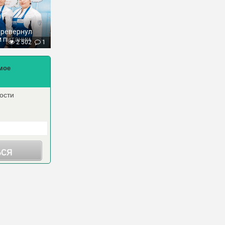
еревернул
м питании
2 502
1
мое
ости
ься