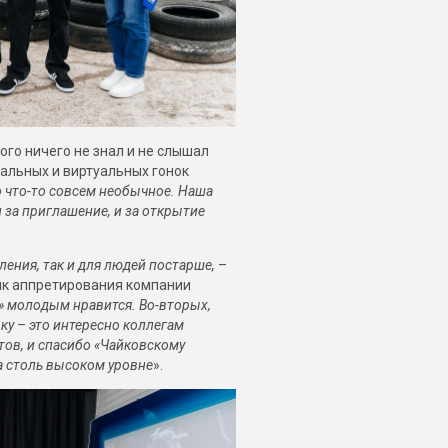
того ничего не знал и не слышал
альных и виртуальных гонок
о что-то совсем необычное. Наша
 за приглашение, и за открытие
ения, так и для людей постарше,
–
ик аппретирования компании
а» молодым нравится. Во-вторых,
у – это интересно коллегам
ов, и спасибо «Чайковскому
на столь высоком уровне
».