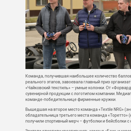
Команда, получившая наибольшее количество баллов
реального этапов, завоевала главный приз организа
«Чайковский текстиль» – умные колонки. От «Форвар
сувенирной продукции с логотипом компании. Медиа
команде-победительнице фирменные кружки.
Вышедшая на второе место команда «Textile NRG» (э
обладательница третьего места команда «Торетто» 
получили спортивный мерч – футболки и бейсболки с