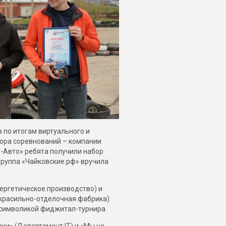
 по итогам виртуального и
тора соревнований – компании
д-Авто» ребята получили набор
группа «Чайковские.рф» вручила
нергетическое производство) и
(красильно-отделочная фабрика)
 символикой фиджитал-турнира.