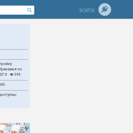
ВОЙТИ
тройку
Прикамья по
 ЕГЭ
599
085
доступны