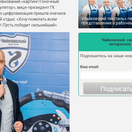
евнований «картинг/гоночный
улятор», вице-президент ГК
то цифровизация пришла сначала
«Чайковский текстиль» п
 отдых: «
Хочу пожелать всем
представление о рабоче
и! Пусть победит сильнейший
».
Чайковский: са
интересное
Подпишитесь на наши нов
Ваш email:
Подписат