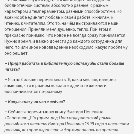
библиотечной системы абсолютно разные: с разным
характером и темпераментом, разными способностями. Но
всех их объединяет любовь к своей работе, к книгам, к
чтению, к читателям. Это то, на чём выстраиваются наши
отношения. Приняли меня душевно, тепло. При этом я
прекрасно понимаю, что новое не всегда сразу принимается.
Нужно время, и важно донести до каждого сотрудника для
чего, то или иное нововведение необходимо, какую проблему
оно решает.
– Придя работать в библиотечную систему Вы стали больше
читать?
– Я стал больше перечитывать. Я, как и многие, наверно,
замечаю, что в разном возрасте одни и те же книги
воспринимаются по-разному.
– Какую книгу читаете сейчас?
– Сейчас я перечитываю книгу Виктора Пелевина
«Generation „П“»
(прим. ред.Постмодернистский роман
российского писателя Виктора Пелевина 1999 года о поколении
россиян, которое взрослело и формировалось во времена