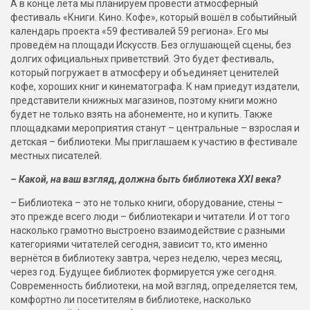
А в конце лета мы планируем провести атмосферный
фестиваль «Книги. Кино. Кофе», который вошёл в событийный
календарь проекта «59 фестивалей 59 региона». Его мы
проведём на площади Искусств. Без оглушающей сцены, без
долгих официальных приветствий. Это будет фестиваль,
который погружает в атмосферу и объединяет ценителей
кофе, хороших книг и кинематографа. К нам приедут издатели,
представители книжных магазинов, поэтому книги можно
будет не только взять на абонементе, но и купить. Также
площадками мероприятия станут – центральные – взрослая и
детская – библиотеки. Мы приглашаем к участию в фестивале
местных писателей.
– Какой, на ваш взгляд, должна быть библиотека XXI века?
– Библиотека – это не только книги, оборудование, стены –
это прежде всего люди – библиотекари и читатели. И от того
насколько грамотно выстроено взаимодействие с разными
категориями читателей сегодня, зависит то, кто именно
вернётся в библиотеку завтра, через неделю, через месяц,
через год. Будущее библиотек формируется уже сегодня.
Современность библиотеки, на мой взгляд, определяется тем,
комфортно ли посетителям в библиотеке, насколько