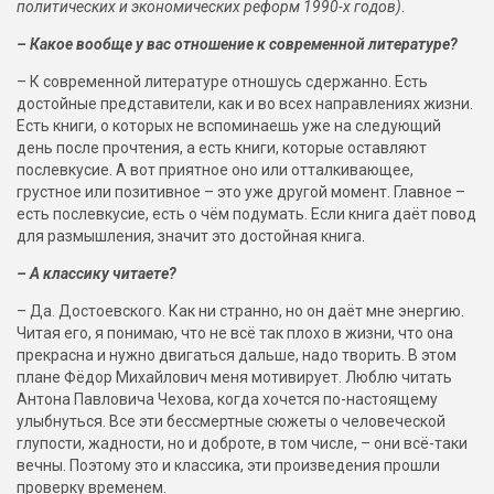
политических и экономических реформ 1990-х годов)
.
– Какое вообще у вас отношение к современной литературе?
– К современной литературе отношусь сдержанно. Есть
достойные представители, как и во всех направлениях жизни.
Есть книги, о которых не вспоминаешь уже на следующий
день после прочтения, а есть книги, которые оставляют
послевкусие. А вот приятное оно или отталкивающее,
грустное или позитивное – это уже другой момент. Главное –
есть послевкусие, есть о чём подумать. Если книга даёт повод
для размышления, значит это достойная книга.
– А классику читаете?
– Да. Достоевского. Как ни странно, но он даёт мне энергию.
Читая его, я понимаю, что не всё так плохо в жизни, что она
прекрасна и нужно двигаться дальше, надо творить. В этом
плане Фёдор Михайлович меня мотивирует. Люблю читать
Антона Павловича Чехова, когда хочется по-настоящему
улыбнуться. Все эти бессмертные сюжеты о человеческой
глупости, жадности, но и доброте, в том числе, – они всё-таки
вечны. Поэтому это и классика, эти произведения прошли
проверку временем.