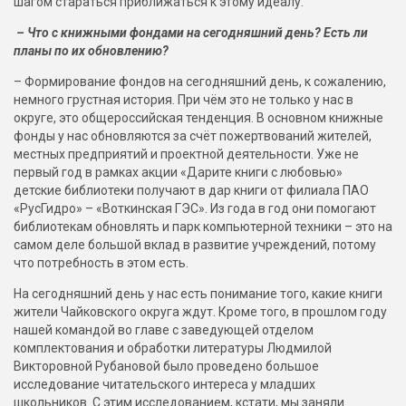
шагом стараться приближаться к этому идеалу.
– Что с книжными фондами на сегодняшний день? Есть ли
планы по их обновлению?
– Формирование фондов на сегодняшний день, к сожалению,
немного грустная история. При чём это не только у нас в
округе, это общероссийская тенденция. В основном книжные
фонды у нас обновляются за счёт пожертвований жителей,
местных предприятий и проектной деятельности. Уже не
первый год в рамках акции «Дарите книги с любовью»
детские библиотеки получают в дар книги от филиала ПАО
«РусГидро» – «Воткинская ГЭС». Из года в год они помогают
библиотекам обновлять и парк компьютерной техники – это на
самом деле большой вклад в развитие учреждений, потому
что потребность в этом есть.
На сегодняшний день у нас есть понимание того, какие книги
жители Чайковского округа ждут. Кроме того, в прошлом году
нашей командой во главе с заведующей отделом
комплектования и обработки литературы Людмилой
Викторовной Рубановой было проведено большое
исследование читательского интереса у младших
школьников. С этим исследованием, кстати, мы заняли