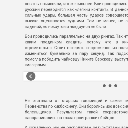
опытных выясняли, кто же сильнее. Бои проводились 
русский переводится как «легкий контакт». В данн
сильные удары, большая часть ударов совершаетс
высоко оценивается судьями. Тем не менее, не 
падений, но нокаутов и нокдаунов не было.
Бои проводились параллельно на двух рингах. Так ч
каким поединком следить, потому что в кик
стремительно. Стоит потерять спортсменов из пол
измениться буквально за пару секунд. Так подск
помогла победить чайковцу Никите Серскову, выступ
килограмм.
Не отставали от старших товарищей и самые м
Первенства по кикбоксингу. Они боролись изо всех сил
болельщиков. Результатом такой сосредоточ
наворачивались на глаза проигравших бойцов.
К сожалению, мы не располагаем результатами все