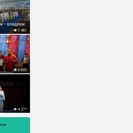
м – владеем
7 481
3 605
4 271
мое