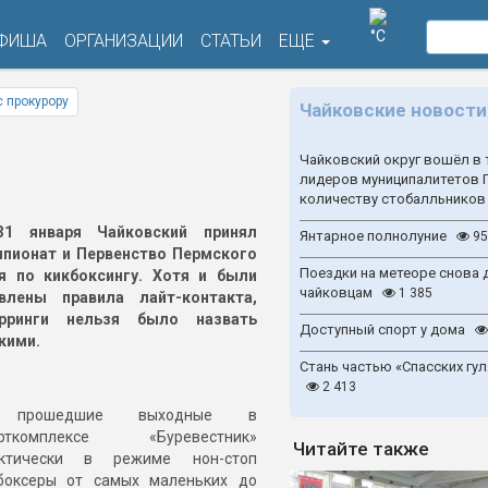
°C
ФИША
ОРГАНИЗАЦИИ
СТАТЬИ
ЕЩЕ
 прокурору
Чайковские новости
Чайковский округ вошёл в 
лидеров муниципалитетов 
количеству стобалльников
-31 января Чайковский принял
Янтарное полнолуние
95
пионат и Первенство Пермского
Поездки на метеоре снова 
я по кикбоксингу. Хотя и были
чайковцам
1 385
влены правила лайт-контакта,
арринги нельзя было назвать
Доступный спорт у дома
кими.
Стань частью «Спасских гул
2 413
прошедшие выходные в
орткомплексе «Буревестник»
Читайте также
актически в режиме нон-стоп
боксеры от самых маленьких до