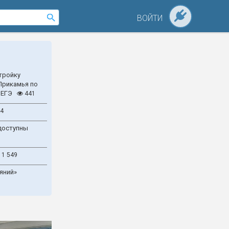
ВОЙТИ
тройку
Прикамья по
 ЕГЭ
441
4
доступны
1 549
яний»