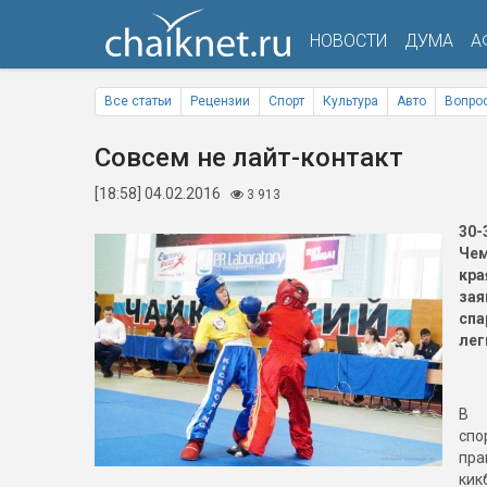
НОВОСТИ
ДУМА
А
Все статьи
Рецензии
Спорт
Культура
Авто
Вопрос
Совсем не лайт-контакт
[18:58] 04.02.2016
3 913
30
Чем
кра
зая
сп
лег
В 
сп
пр
кик