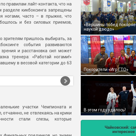
по правилам лайт-контакта, что на
ом разделе кикбоксинга запрещены
я ногами, часто – в прыжке, что
обошлось и без силовых приемов,
«Вершины побед покоряе
наукой дзюдо»
то зрителям пришлось выбирать, за
боксинге события развиваются
я зрения и расстановка сил может
азка тренера: «Работай ногами!»
авшему в весовой категории до 63
Покорители «Игр ГТО»
аленькие участки Чемпионата и
В этом году удалось!
, отчаянно, не отвлекаясь на крики
енности стали слезы, которые
Чайковский: са
интересное
х финальных поединков, но знаем