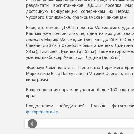
результаты воспитанников ДЮСШ поселка Марк
достойную конкуренцию соперникам из Перми, Д
Чусового, Соликамска, Краснокамска и чайковцам.
Итак, спортсмена ДЮСШ поселка Марковского удало
Как мы уже говорили выше, одна из них досталась
лидеров Мариф Магомедов (вес. кат. до 28 кг), Степ
Савкин (до 37 кг). Серебром были отмечены Дмитрий 
28 кг), Тимофей Лукичев (до 32 кг). Также второй м
умелый кикбоксер Анастасия Дудина (до 55 кг).
«Бронзу» Чемпионата и Первенства Пермского края
Марковский Егор Павлусенко и Максим Сергеев, выст
килограмм.
В соревнованиях приняли участие более 150 спортсм
края.
Поздравляем победителей! Больше фотогра
фоторепортаже
.