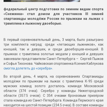
федеральный центр подготовки по зимним видам спорта
«Снежинка» стал домом для участников III зимней
спартакиады молодёжи России по прыжкам на лыжах с
трамплина и лыжному двоеборью.
В первый соревновательный день, 3 марта, было разыграно
три комплекта наград: среди «летающих лыжников», как
юношей, так и девушек, и среди двоеборцев-юношей. В
прыжках с трамплина золотые медали у юношей и девушек
завоевали представители Санкт-Петербурга – Сергей Пыжов
и Софья Тихонова. Чайковская спортсменка Ксения Каблукова
смогла долететь до «серебра»
.
Во второй день, 4 марта, на соревнованиях Спартакиады
молодёжи по прыжкам на лыжах с трамплина К-95 среди
мужских команд золото досталось команде Московской
области (374 очка). Серебро у команды Нижегородской
области (357.5 очков). С 354 очками бронзовым призёром
стала команда из Санкт-Петербурга. Команда Пермского края
находится на шестой позиции (234.5 очка). В составе команды