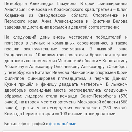
Петербурга Александра Глазунова. Второй финишировала
Анастасия Гончарова из Красноярского края, третьей – Юлия
Ходыкина из Свердловской области. Спортсменки из
Пермского края, Анна Александрова и Кристина Белова
завершили дистанцию восьмой и девятой соответственно.
На следующий день вновь чествовали победителей и
призёров в личных и командных соревнованиях, а также
прошли заключительные состязания. В лыжной гонке
Гундерсена на 10 километров золотая и бронзовая медали
достались спортсменам из Московской области – Константину
Абрамову и Александру Овсянникову Александру. «Серебро»
у петербуржца Виталия Иванова. Чайковский спортсмен Юрий
Филиппов финишировал пятнадцатым, а пермяк Даниил
Кузин пришёл к финишу двадцать четвёртым. В лыжном
двоеборье командные места распределились следующим
образом: лидером стала команда Санкт-Петербурга (570
очков), на втором месте спортсмены Московской области (568
очков), третье у нижегородских спортсменов (280 очков).
Команда Пермского края со 103 очками стали девятыми.
Больше фотографий в
фотоальбоме
.