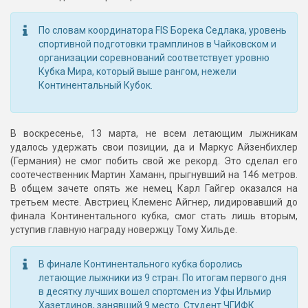
По словам координатора FIS Борека Седлака, уровень
спортивной подготовки трамплинов в Чайковском и
организации соревнований соответствует уровню
Кубка Мира, который выше рангом, нежели
Континентальный Кубок.
В воскресенье, 13 марта, не всем летающим лыжникам
удалось удержать свои позиции, да и Маркус Айзенбихлер
(Германия) не смог побить свой же рекорд. Это сделал его
соотечественник Мартин Хаманн, прыгнувший на 146 метров.
В общем зачете опять же немец Карл Гайгер оказался на
третьем месте. Австриец Клеменс Айгнер, лидировавший до
финала Континентального кубка, смог стать лишь вторым,
уступив главную награду новержцу Тому Хильде.
В финале Континентального кубка боролись
летающие лыжники из 9 стран. По итогам первого дня
в десятку лучших вошел спортсмен из Уфы Ильмир
Хазетдинов, занявший 9 место. Студент ЧГИФК