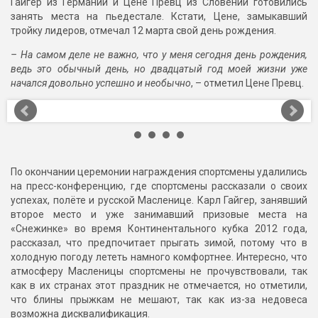
Гайгер из Германии и Цене Превц из Словении готовились
занять места на пьедестале. Кстати, Цене, замыкавший
тройку лидеров, отмечал 12 марта свой день рождения.
– На самом деле не важно, что у меня сегодня день рождения,
ведь это обычный день, но двадцатый год моей жизни уже
начался довольно успешно и необычно
, – отметил Цене Превц.
По окончании церемонии награждения спортсмены удалились
на пресс-конференцию, где спортсмены рассказали о своих
успехах, полёте и русской Масленице. Карл Гайгер, занявший
второе место и уже занимавший призовые места на
«Снежинке» во время Континентального кубка 2012 года,
рассказал, что предпочитает прыгать зимой, потому что в
холодную погоду лететь намного комфортнее. Интересно, что
атмосферу Масленицы спортсмены не прочувствовали, так
как в их странах этот праздник не отмечается, но отметили,
что блины прыжкам не мешают, так как из-за недовеса
возможна дисквалификация.