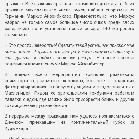
прыжков. Все лыжники прыгали с трамплина дважды, в обоих
прыжках максимальное число очков набрал спортсмен из
Германии Маркус Айзенбихлер. Примечательно, что Маркус
набрал не только самое большое число очков среди своих
соперников, но и установил новый рекорд 140 метрового
трамплина.
– Это просто невероятно! Сделать такой успешный прыжок мне
помог ветер. Я думаю, что завтра у меня получится прыгнуть
еще дальше и побить свой же рекорд!
– после прыжка
поделился впечатлениями Маркус Айзенбихлер.
В течение всего мероприятия зрителей развлекали
аниматоры в различных костюмах, которые с радостью
фотографировались с присутствующими и поздравляли их с
Масленицей. Рядом со зрительскими трибунами работали
палатки с едой, где можно было приобрести блины и другие
традиционные русские блюда.
В перерыве между прыжками нам удалось познакомиться с
Денисом, приехавшим на Континентальный кубок из
Кудымкара:
– На «Снежинке» я впервые, как и в Чайковском. Организация