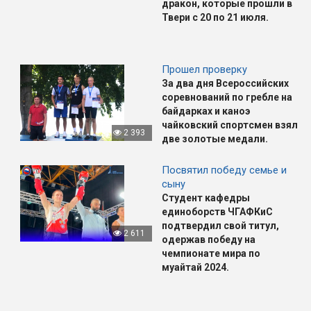
дракон, которые прошли в
Твери с 20 по 21 июля.
Прошел проверку
За два дня Всероссийских
соревнований по гребле на
байдарках и каноэ
чайковский спортсмен взял
2 393
две золотые медали.
Посвятил победу семье и
сыну
Студент кафедры
единоборств ЧГАФКиС
подтвердил свой титул,
2 611
одержав
победу на
чемпионате мира по
муайтай 2024
.