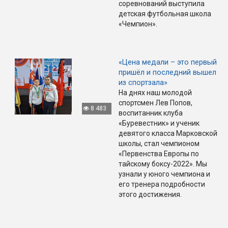
соревнований выступила
детская футбольная школа
«Чемпион».
«Цена медали – это первый
пришёл и последний вышел
из спортзала»
На днях наш молодой
спортсмен Лев Попов,
8 483
воспитанник клуба
«Буревестник» и ученик
девятого класса Марковской
школы, стал чемпионом
«Первенства Европы по
тайскому боксу-2022». Мы
узнали у юного чемпиона и
его тренера подробности
этого достижения.