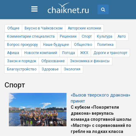
Общие
Вкусно в Чайковском
Авторские колонки
Комментарии специалиста
Рецензии
Спорт
Культура
Авто
Вопрос прокурору
Наше будущее
Общество
Политика
Афиша
Новости компаний
Погода
ЖКХ
Дороги и транспорт
Закон и порядок
Образование
Экономика и финансы
Благоустройство
Здоровье
Экология
Спорт
«Вызов тверского дракона»
принят
С кубком «Покорители
дракона» вернулась
команда спортивной школы
1 993
«Мастер» с соревнований по
гребле на лодках класса