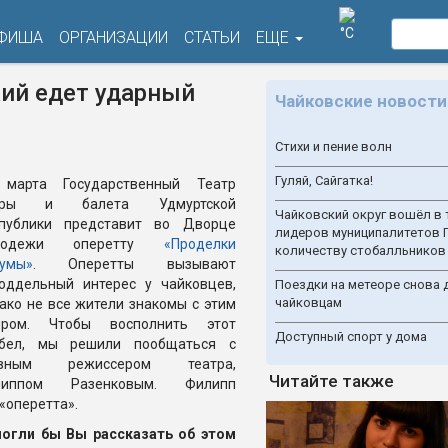
°C
ФИША
ОРГАНИЗАЦИИ
СТАТЬИ
ЕЩЕ
кий едет ударный
Чайковские новости
Стихи и пение волн
Гуляй, Сайгатка!
 марта Государственный Театр
еры и балета Удмуртской
Чайковский округ вошёл в 
публики представит во Дворце
лидеров муниципалитетов 
лодежи оперетту
«Проделки
количеству стобалльников
умы»
. Оперетты вызывают
оддельный интерес у чайковцев,
Поездки на метеоре снова 
чайковцам
ако не все жители знакомы с этим
нром. Чтобы восполнить этот
Доступный спорт у дома
обел, мы решили пообщаться с
авным режиссером театра,
Читайте также
липпом Разенковым. Филипп
«оперетта».
могли бы Вы рассказать об этом