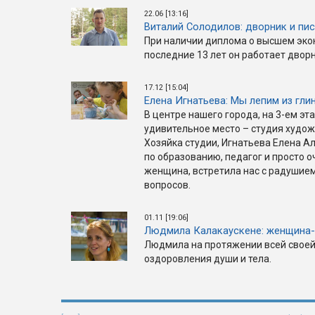
22.06 [13:16]
Виталий Солодилов: дворник и пи
При наличии диплома о высшем эк
последние 13 лет он работает двор
17.12 [15:04]
Елена Игнатьева: Мы лепим из гли
В центре нашего города, на 3-ем эт
удивительное место – студия худож
Хозяйка студии, Игнатьева Елена А
по образованию, педагог и просто 
женщина, встретила нас с радушием
вопросов.
01.11 [19:06]
Людмила Калакаускене: женщина-
Людмила на протяжении всей своей
оздоровления души и тела.