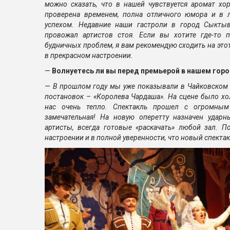
можно сказать, что в нашей чувствуется аромат хор
проверена временем, полна отличного юмора и в
успехом. Недавние наши гастроли в город Сыкты
провожал артистов стоя. Если вы хотите где-то п
будничных проблем, я вам рекомендую сходить на этот
в прекрасном настроении.
—
Волнуетесь ли вы перед премьерой в нашем гор
—
В прошлом году мы уже показывали в Чайковском 
постановок – «Королева Чардаша». На сцене было хо
нас очень тепло. Спектакль прошел с огромным
замечательная! На новую оперетту назначен удар
артисты, всегда готовые «раскачать» любой зал. 
настроении и в полной уверенности, что новый спекта