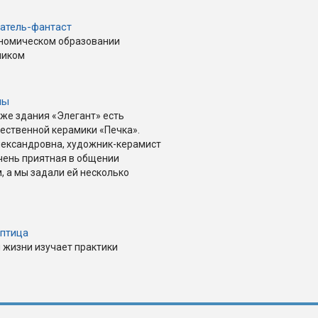
сатель-фантаст
ономическом образовании
ником
ны
аже здания «Элегант» есть
ественной керамики «Печка».
лександровна, художник-керамист
очень приятная в общении
, а мы задали ей несколько
птица
 жизни изучает практики