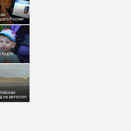
кая
щего России
к будто
ловская:
д на автостоп