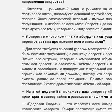
направлении искусства?
—
Оперетта — уникальный жанр, и уникален он с
противовес оперы, поэтому его основной задачей все
пороков. Жанр сатирический, веселый и именно по
популярность и любовь во всем мире. Оперетты до сих
потому что все темы, которые они затрагивают, бурлят 
—
В оперетте много комичных и абсурдных ситуац
переигрывать на протяжении всего спектакля?
—
Для этого требуется высокий уровень мастерства. В
быть кинематографичности, а сам жанр оперетты всег
Значит, все ситуации, которые высмеиваются, абсур
этом вся прелесть и сложность. Актеры оперетты 
жанры и способности и принадлежат к отдельной ко
серьезными вокальными данными, потому что опер
сказать, равны по своей сложности. Помимо эт
поставленный голос драматического актера и обладать
—
На этой неделе Вы покажете нам оперетту «
приоткрыть завесу тайны и рассказать нашим чит
—
«Проделки Ханумы»
—
это известная всем комед
кавказского колорита. Каждая постановка имеет с