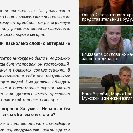
воей сложностью. Он рождался в
Ольга Константинова: яр
гда было высмеивание человеческих
представительница буду
этому он приобрел такую огромную
 не утрачивают своей актуальности,
в умах людей и сегодня.
ий, насколько сложно актерам не
Елизавета Хохлова: «Я ка
театре никогда не было и не должно
заново родилась»
да был утрирован, он гротесковый.
дны и подаются соответственно. В
впитывают в себя все театральные
горте людей. Они должны обладать
ные и опереточные партии, можно
ого они должны иметь прекрасно
Илья Утробин, Мария Пав
Мужской и женский взгля
 пластикой хорошего танцора.
Проделки Ханумы». Не могли бы
ателям об этом спектакле?
ия с проникновенной атмосферой
вои индивидуальные черты, однако