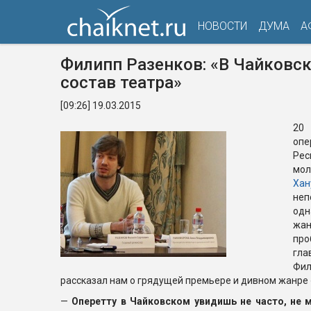
НОВОСТИ
ДУМА
А
Филипп Разенков: «В Чайковс
состав театра»
[09:26] 19.03.2015
20
оп
Рес
мо
Хан
неп
одн
жа
пр
гл
Фи
рассказал нам о грядущей премьере и дивном жанре 
—
Оперетту в Чайковском увидишь не часто, не 