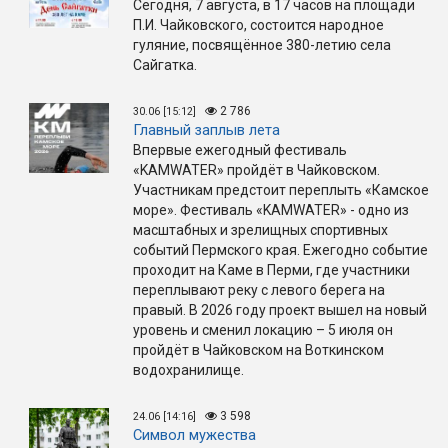
Сегодня, 7 августа, в 17 часов на площади
П.И. Чайковского, состоится народное
гуляние, посвящённое 380-летию села
Сайгатка.
2 786
30.06 [15:12]
Главный заплыв лета
Впервые ежегодный фестиваль
«KAMWATER» пройдёт в Чайковском.
Участникам предстоит переплыть «Камское
море». Фестиваль «KAMWATER» - одно из
масштабных и зрелищных спортивных
событий Пермского края. Ежегодно событие
проходит на Каме в Перми, где участники
переплывают реку с левого берега на
правый. В 2026 году проект вышел на новый
уровень и сменил локацию – 5 июля он
пройдёт в Чайковском на Воткинском
водохранилище.
3 598
24.06 [14:16]
Символ мужества