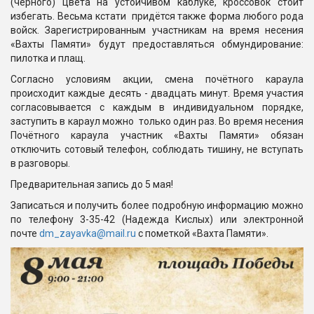
(чёрного) цвета на устойчивом каблуке, кроссовок стоит
избегать. Весьма кстати придётся также форма любого рода
войск. Зарегистрированным участникам на время несения
«Вахты Памяти» будут предоставляться обмундирование:
пилотка и плащ.
Согласно условиям акции, смена почётного караула
происходит каждые десять - двадцать минут. Время участия
согласовывается с каждым в индивидуальном порядке,
заступить в караул можно только один раз. Во время несения
Почётного караула участник «Вахты Памяти» обязан
отключить сотовый телефон, соблюдать тишину, не вступать
в разговоры.
Предварительная запись до 5 мая!
Записаться и получить более подробную информацию можно
по телефону 3-35-42 (Надежда Кислых) или электронной
почте
dm_zayavka@mail.ru
с пометкой «Вахта Памяти».