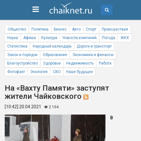
Общество
Политика
Бизнес
Авто
Спорт
Происшествия
Наука
Афиша
Культура
Новости компаний
Погода
ЖКХ
Статистика
Народный календарь
Дороги и транспорт
Закон и порядок
Образование
Экономика и финансы
Благоустройство
Здоровье
Недвижимость
Работа
Фотофакт
Экология
СВО
Наше будущее
На «Вахту Памяти» заступят
жители Чайковского
[10:42] 20.04.2021
2 104
В