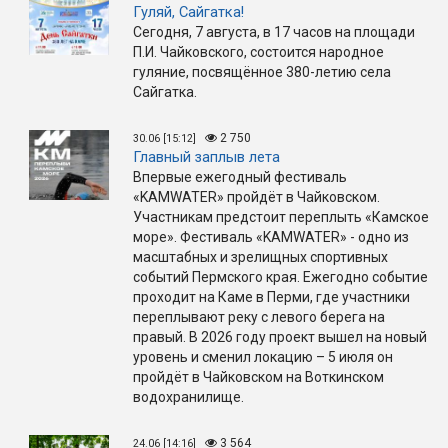
Гуляй, Сайгатка!
Сегодня, 7 августа, в 17 часов на площади
П.И. Чайковского, состоится народное
гуляние, посвящённое 380-летию села
Сайгатка.
2 750
30.06 [15:12]
Главный заплыв лета
Впервые ежегодный фестиваль
«KAMWATER» пройдёт в Чайковском.
Участникам предстоит переплыть «Камское
море». Фестиваль «KAMWATER» - одно из
масштабных и зрелищных спортивных
событий Пермского края. Ежегодно событие
проходит на Каме в Перми, где участники
переплывают реку с левого берега на
правый. В 2026 году проект вышел на новый
уровень и сменил локацию – 5 июля он
пройдёт в Чайковском на Воткинском
водохранилище.
3 564
24.06 [14:16]