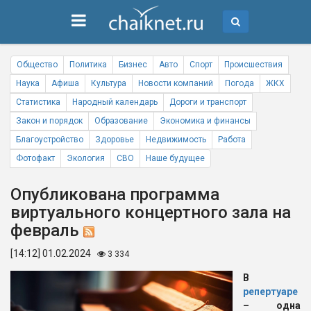
Общество
Политика
Бизнес
Авто
Спорт
Происшествия
Наука
Афиша
Культура
Новости компаний
Погода
ЖКХ
Статистика
Народный календарь
Дороги и транспорт
Закон и порядок
Образование
Экономика и финансы
Благоустройство
Здоровье
Недвижимость
Работа
Фотофакт
Экология
СВО
Наше будущее
Опубликована программа
виртуального концертного зала на
февраль
[14:12] 01.02.2024
3 334
В
репертуаре
– одна