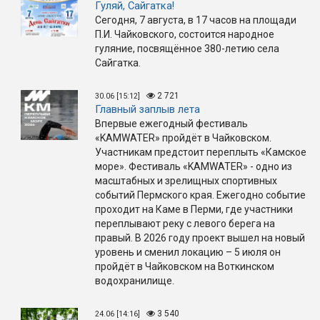
Гуляй, Сайгатка!
Сегодня, 7 августа, в 17 часов на площади
П.И. Чайковского, состоится народное
гуляние, посвящённое 380-летию села
Сайгатка.
2 721
30.06 [15:12]
Главный заплыв лета
Впервые ежегодный фестиваль
«KAMWATER» пройдёт в Чайковском.
Участникам предстоит переплыть «Камское
море». Фестиваль «KAMWATER» - одно из
масштабных и зрелищных спортивных
событий Пермского края. Ежегодно событие
проходит на Каме в Перми, где участники
переплывают реку с левого берега на
правый. В 2026 году проект вышел на новый
уровень и сменил локацию – 5 июля он
пройдёт в Чайковском на Воткинском
водохранилище.
3 540
24.06 [14:16]