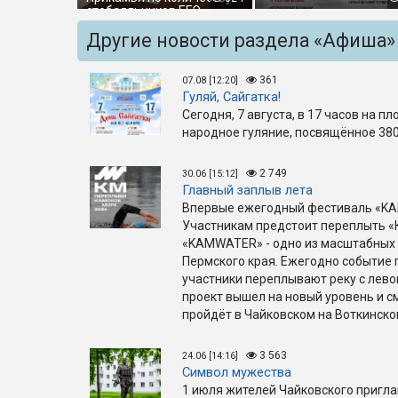
стобалльников ЕГЭ
Другие новости раздела «Афиша»
361
07.08 [12:20]
Гуляй, Сайгатка!
Сегодня, 7 августа, в 17 часов на п
народное гуляние, посвящённое 380
2 749
30.06 [15:12]
Главный заплыв лета
Впервые ежегодный фестиваль «KA
Участникам предстоит переплыть «
«KAMWATER» - одно из масштабных 
Пермского края. Ежегодно событие 
участники переплывают реку с левог
проект вышел на новый уровень и с
пройдёт в Чайковском на Воткинск
3 563
24.06 [14:16]
Символ мужества
1 июля жителей Чайковского пригл