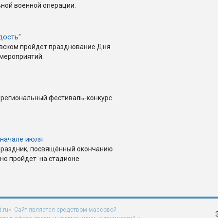
ной военной операции.
дость"
овском пройдет празднование Дня
мероприятий.
жрегиональный фестиваль-конкурс
 начале июля
праздник, посвящённый окончанию
нно пройдёт на стадионе
t.ru». Сайт является средством массовой