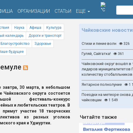
°C
ФИША
ОРГАНИЗАЦИИ
СТАТЬИ
ЕЩЕ
ствия
Наука
Афиша
Культура
Чайковские новости
ый календарь
Дороги и транспорт
Стихи и пение волн
Благоустройство
Здоровье
326
Наше будущее
Гуляй, Сайгатка!
361
Чайковский округ вошёл в 
 Кемуле
лидеров муниципалитетов 
количеству стобалльников
Янтарное полнолуние
1 
 завтра, 30 марта, в небольшом
е Чайковского округа состоится
Поездки на метеоре снова 
льшой фестиваль-конкурс
чайковцам
1 549
ейных и любительских театров. В
 примут участие 18 творческих
Читайте также
ллективов из разных уголков
мского края и Удмуртии.