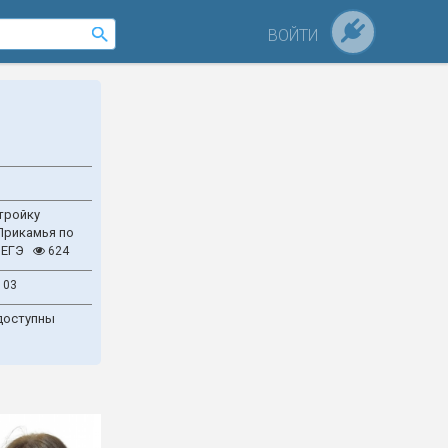
ВОЙТИ
тройку
Прикамья по
 ЕГЭ
624
103
доступны