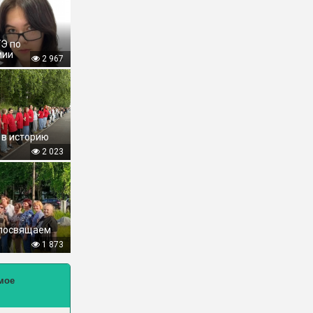
ГЭ по
мии
2 967
 в историю
2 023
 посвящаем
1 873
мое