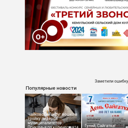
Заметили ошибку
Популярные новости
Чайковский округ вошёл в
тройку лидеров
муниципалитетов
Гуляй, Сайгатка!
Прикамья по количеству
624