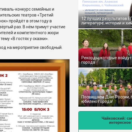
тиваль-конкурс семейных и
ительских театров «Третий
12 лучших результатов Е
нок» пройдёт в этом году в
литературе, истории и хи
вёртый раз. В нём примут участие
рителей и компетентного жюри
ему «В гостях у сказки».
Вход на мероприятие свободный.
Рекорды, которые войдут
города
Посвящаем Дню России,
юбилею города!
Чайковский: са
интересное