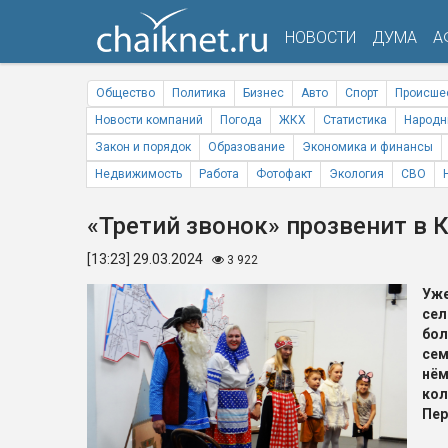
НОВОСТИ
ДУМА
А
Общество
Политика
Бизнес
Авто
Спорт
Происше
Новости компаний
Погода
ЖКХ
Статистика
Народн
Закон и порядок
Образование
Экономика и финансы
Недвижимость
Работа
Фотофакт
Экология
СВО
«Третий звонок» прозвенит в
[13:23] 29.03.2024
3 922
Уже
сел
бо
сем
нём
ко
Пер