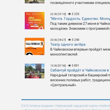
посвящённого участникам специаль
3 225
22.06 [19:10]
"Мечта. Гордость. Единство. Моло
Под таким девизом 27 июня в Чайк
молодёжи. Знакомим с программой 
3 240
20.06 [18:27]
Театр одного актёра
В Чайковском впервые пройдёт ме
моноспектаклей.
3 801
15.06 [07:56]
Сабантуй пройдёт в Чайковском в
Народный татарский и башкирский 
весенних полевых работ, традицио
«Центральный».
[16+] Сетевое издание «Чайковский городской портал chaikne