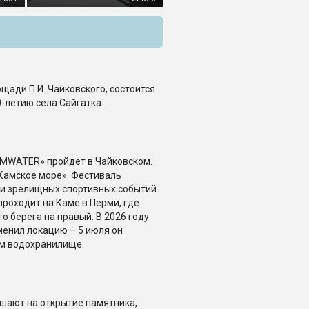
лощади П.И. Чайковского, состоится
-летию села Сайгатка.
MWATER» пройдёт в Чайковском.
Камское море». Фестиваль
и зрелищных спортивных событий
проходит на Каме в Перми, где
о берега на правый. В 2026 году
менил локацию – 5 июля он
ом водохранилище.
ашают на открытие памятника,