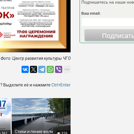
Подпишитесь на наши нов
Ваш email:
Подписат
Фото: Центр развития культуры ЧГО
? Выделите её и нажмите
Ctrl+Enter
Стихи и пение волн
361
326