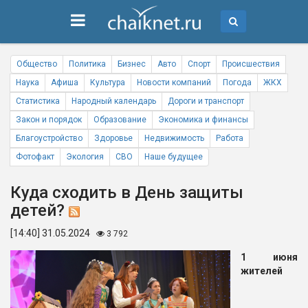
Общество
Политика
Бизнес
Авто
Спорт
Происшествия
Наука
Афиша
Культура
Новости компаний
Погода
ЖКХ
Статистика
Народный календарь
Дороги и транспорт
Закон и порядок
Образование
Экономика и финансы
Благоустройство
Здоровье
Недвижимость
Работа
Фотофакт
Экология
СВО
Наше будущее
Куда сходить в День защиты
детей?
[14:40] 31.05.2024
3 792
1 июня
жителей