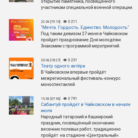
открытие памятника, посвящённого
участникам специальной военной операции.
3 211
22.06 [19:10]
"Мечта. Гордость. Единство. Молодость"
Под таким девизом 27 июня в Чайковском
пройдет празднование Дня молодёжи.
Знакомим с программой мероприятий.
3 231
20.06 [18:27]
Театр одного актёра
В Чайковском впервые пройдёт
межрегиональный фестиваль-конкурс
моноспектаклей.
3 791
15.06 [07:56]
Сабантуй пройдёт в Чайковском в начале
июля
Народный татарский и башкирский
праздник, посвящённый окончанию
весенних полевых работ, традиционно
пройдёт на стадионе «Центральный».