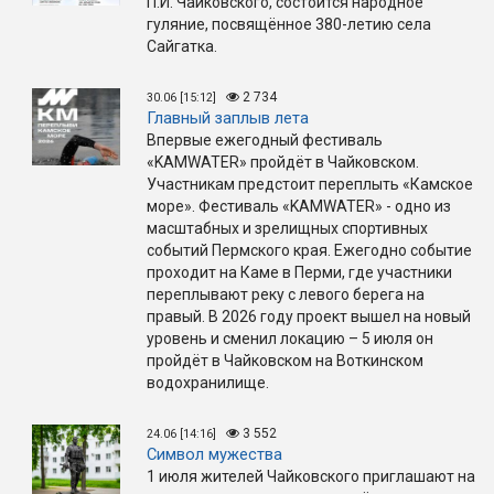
П.И. Чайковского, состоится народное
гуляние, посвящённое 380-летию села
Сайгатка.
2 734
30.06 [15:12]
Главный заплыв лета
Впервые ежегодный фестиваль
«KAMWATER» пройдёт в Чайковском.
Участникам предстоит переплыть «Камское
море». Фестиваль «KAMWATER» - одно из
масштабных и зрелищных спортивных
событий Пермского края. Ежегодно событие
проходит на Каме в Перми, где участники
переплывают реку с левого берега на
правый. В 2026 году проект вышел на новый
уровень и сменил локацию – 5 июля он
пройдёт в Чайковском на Воткинском
водохранилище.
3 552
24.06 [14:16]
Символ мужества
1 июля жителей Чайковского приглашают на