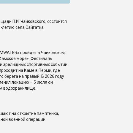
лощади П.И. Чайковского, состоится
-летию села Сайгатка.
MWATER» пройдёт в Чайковском.
Камское море». Фестиваль
и зрелищных спортивных событий
проходит на Каме в Перми, где
о берега на правый. В 2026 году
менил локацию – 5 июля он
ом водохранилище.
ашают на открытие памятника,
ной военной операции.