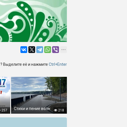
? Выделите её и нажмите
Ctrl+Enter
Стихи и пение волн
257
218