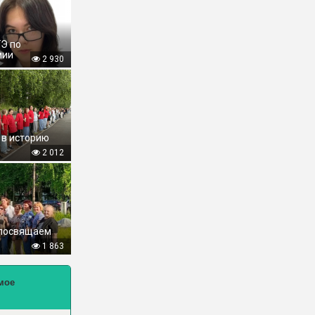
ГЭ по
мии
2 930
 в историю
2 012
 посвящаем
1 863
мое