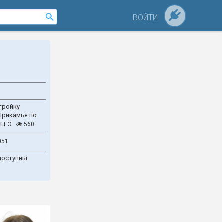
ВОЙТИ
тройку
Прикамья по
 ЕГЭ
560
051
доступны