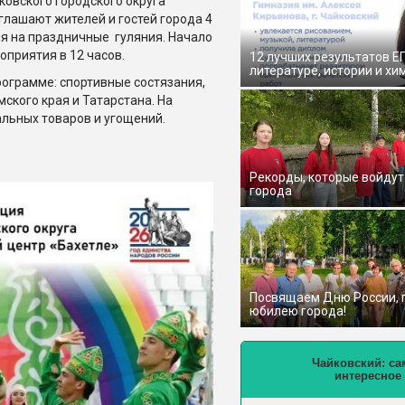
ковского городского округа
глашают жителей и гостей города 4
я на праздничные гуляния. Начало
оприятия в 12 часов.
12 лучших результатов Е
литературе, истории и хи
рограмме: спортивные состязания,
ского края и Татарстана. На
льных товаров и угощений.
Рекорды, которые войдут
города
Посвящаем Дню России,
юбилею города!
Чайковский: са
интересное