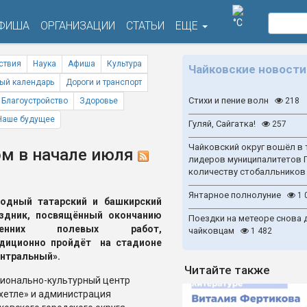
°C
ФИША
ОРГАНИЗАЦИИ
СТАТЬИ
ЕЩЕ
ствия
Наука
Афиша
Культура
Чайковские новости
ый календарь
Дороги и транспорт
Стихи и пение волн
Благоустройство
Здоровье
218
Наше будущее
Гуляй, Сайгатка!
257
Чайковский округ вошёл в 
ом в начале июля
лидеров муниципалитетов 
количеству стобалльников
Янтарное полнолуние
1 
одный татарский и башкирский
здник, посвящённый окончанию
Поездки на метеоре снова 
сенних полевых работ,
чайковцам
1 482
диционно пройдёт на стадионе
нтральный».
Читайте также
ионально-культурный центр
хетле» и администрация