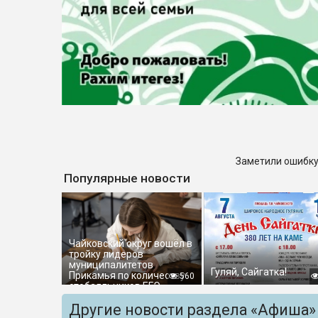
Заметили ошибку
Популярные новости
Чайковский округ вошёл в
тройку лидеров
муниципалитетов
Гуляй, Сайгатка!
Прикамья по количеству
560
стобалльников ЕГЭ
Другие новости раздела «Афиша»