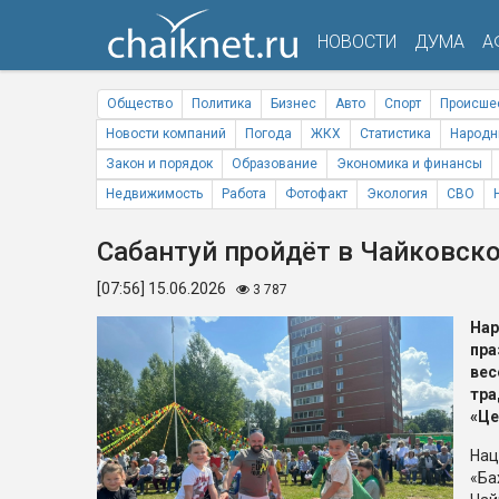
НОВОСТИ
ДУМА
А
Общество
Политика
Бизнес
Авто
Спорт
Происше
Новости компаний
Погода
ЖКХ
Статистика
Народн
Закон и порядок
Образование
Экономика и финансы
Недвижимость
Работа
Фотофакт
Экология
СВО
Сабантуй пройдёт в Чайковск
[07:56] 15.06.2026
3 787
Нар
пра
ве
тра
«Це
Нац
«Ба