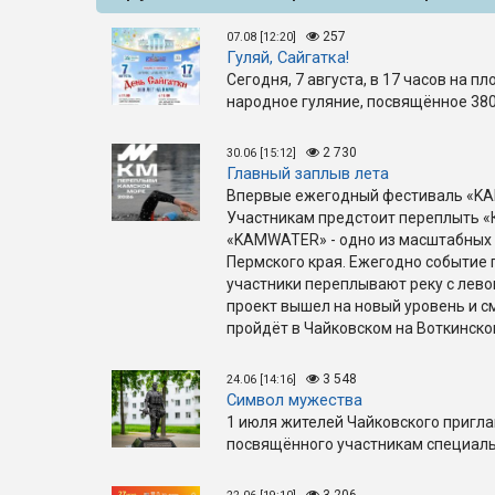
257
07.08 [12:20]
Гуляй, Сайгатка!
Сегодня, 7 августа, в 17 часов на п
народное гуляние, посвящённое 380
2 730
30.06 [15:12]
Главный заплыв лета
Впервые ежегодный фестиваль «KA
Участникам предстоит переплыть «
«KAMWATER» - одно из масштабных 
Пермского края. Ежегодно событие 
участники переплывают реку с левог
проект вышел на новый уровень и с
пройдёт в Чайковском на Воткинск
3 548
24.06 [14:16]
Символ мужества
1 июля жителей Чайковского пригл
посвящённого участникам специаль
3 206