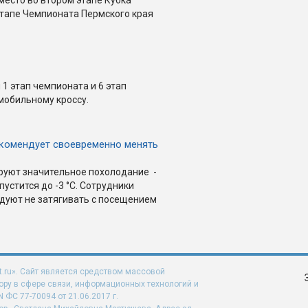
этапе Чемпионата Пермского края
 1 этап чемпионата и 6 этап
омобильному кроссу.
комендует своевременно менять
руют значительное похолодание -
устится до -3 °C. Сотрудники
дуют не затягивать с посещением
t.ru». Сайт является средством массовой
ру в сфере связи, информационных технологий и
ФС 77-70094 от 21.06.2017 г.