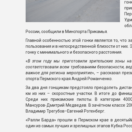
гон
пр
Пе
Удм
обл
России, сообщили в Минспорта Прикамья.
Главной особенностью этой гонки является то, что 
пользования и в непосредственной близости от них.
гонку с минимального и безопасного расстояния.
«
В этом году мы приготовили зрительские зоны на
соответствовали всем требованиям безопасности, вед
важное для региона мероприятие
», – рассказал пр
спорта Пермского края Андрей Романченко.
За два дня гонщикам предстояло преодолеть диста
км из них – скоростные участки. В итоге до фини
Среди них прикамские пилоты. В категории 400
Мансуров-Дмитрий Медведев. В зачётном классе 20
Владимир Трегубов–Евгений Ротенберг.
«Ралли Барда» прошли в Пермском крае в десятыйй
один из самых лучших и зрелищных этапов Кубка Росс