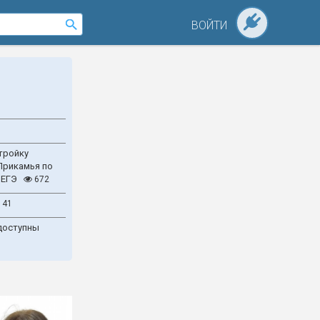
ВОЙТИ
тройку
Прикамья по
 ЕГЭ
672
141
доступны