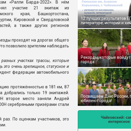
кам «Ралли Барда-2022». В нём
инял участие 21 экипаж из
рмского края, Башкортостана,
12 лучших результатов Е
уртии, Кировской и Свердловской
литературе, истории и хи
астей, а также других регионов
заезды проходят на дорогах общего
 Это позволило зрителям наблюдать
Рекорды, которые войдут
 разных участках трассы, которые
города
ь это очень зрелищное, статусное и
езидент федерации автомобильного
нцию протяжённостью в 181 км, 87
ша добрались только 19 экипажей.
Посвящаем Дню России,
0Н второе место заняли Андрей
юбилею города!
00Н серебряными призёрами стали
Чайковский: са
 раз. По оценкам участников, это
интересное
ии.