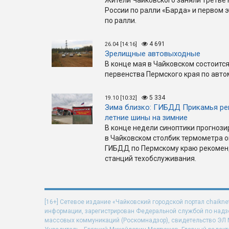
России по ралли «Барда» и первом 
по ралли.
4 691
26.04 [14:16]
Зрелищные автовыходные
В конце мая в Чайковском состоится
первенства Пермского края по авт
5 334
19.10 [10:32]
Зима близко: ГИБДД Прикамья ре
летние шины на зимние
В конце недели синоптики прогнози
в Чайковском столбик термометра оп
ГИБДД по Пермскому краю рекомен
станций техобслуживания.
[16+] Сетевое издание «Чайковский городской портал chaikne
информации, зарегистрирован Федеральной службой по надзо
массовых коммуникаций (Роскомнадзор), свидетельство ЭЛ N 