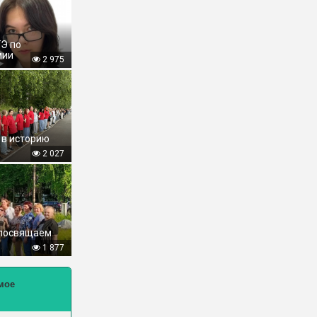
ГЭ по
мии
2 975
 в историю
2 027
 посвящаем
1 877
мое