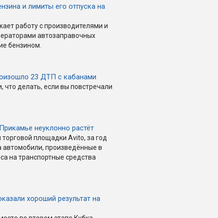
нзина и лимиты его отпуска на
ает работу с производителями и
операторами автозаправочных
ие бензином.
роизошло 23 ДТП с кабанами
 что делать, если вы повстречали
 Прикамье неуклонно растёт
торговой площадки Avito, за год
на автомобили, произведённые в
оса на транспортные средства
оказали хороший результат на
место во втором этапе Кубка