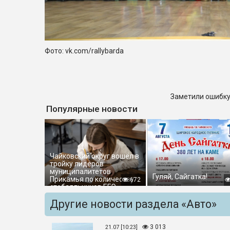
Фото: vk.com/rallybarda
Заметили ошибку
Популярные новости
Чайковский округ вошёл в
тройку лидеров
муниципалитетов
Гуляй, Сайгатка!
Прикамья по количеству
672
стобалльников ЕГЭ
Другие новости раздела «Авто»
3 013
21.07 [10:23]