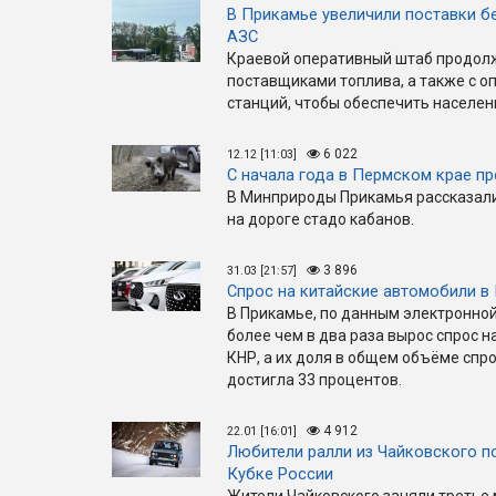
В Прикамье увеличили поставки бе
АЗС
Краевой оперативный штаб продолж
поставщиками топлива, а также с 
станций, чтобы обеспечить населен
6 022
12.12 [11:03]
С начала года в Пермском крае п
В Минприроды Прикамья рассказали,
на дороге стадо кабанов.
3 896
31.03 [21:57]
Спрос на китайские автомобили в
В Прикамье, по данным электронной 
более чем в два раза вырос спрос 
КНР, а их доля в общем объёме спр
достигла 33 процентов.
4 912
22.01 [16:01]
Любители ралли из Чайковского п
Кубке России
Жители Чайковского заняли третье 