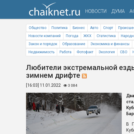
НОВОСТИ
ДУМА
А
Общество
Политика
Бизнес
Авто
Спорт
Происше
Новости компаний
Погода
ЖКХ
Статистика
Народн
Закон и порядок
Образование
Экономика и финансы
Недвижимость
Работа
Фотофакт
Экология
СВО
Любители экстремальной езды
зимнем дрифте
[16:03] 11.01.2022
3 084
Дв
ст
Куб
Бар
В П
Ку