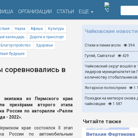
°C
ФИША
ОРГАНИЗАЦИИ
СТАТЬИ
ЕЩЕ
ствия
Наука
Афиша
Культура
Чайковские новости
ый календарь
Дороги и транспорт
Стихи и пение волн
Благоустройство
Здоровье
394
Наше будущее
Гуляй, Сайгатка!
429
Чайковский округ вошёл в 
 соревновались в
лидеров муниципалитетов 
количеству стобалльников
Янтарное полнолуние
1 
Поездки на метеоре снова 
а экипажа из Пермского края
чайковцам
1 587
али призёрами второго этапа
ка России по авторалли «Ралли
да - 2022».
Читайте также
ермском крае состоялся II этап
бка России по автомобильным