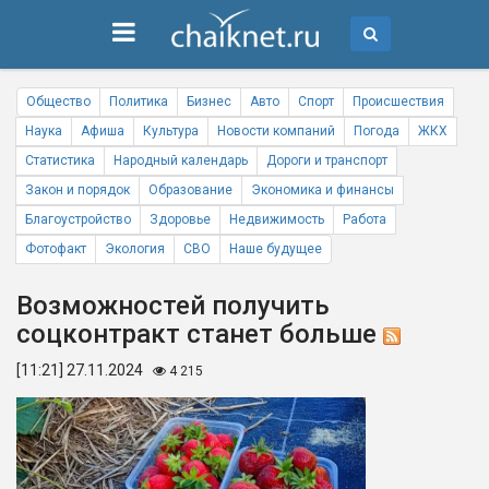
Общество
Политика
Бизнес
Авто
Спорт
Происшествия
Наука
Афиша
Культура
Новости компаний
Погода
ЖКХ
Статистика
Народный календарь
Дороги и транспорт
Закон и порядок
Образование
Экономика и финансы
Благоустройство
Здоровье
Недвижимость
Работа
Фотофакт
Экология
СВО
Наше будущее
Возможностей получить
соцконтракт станет больше
[11:21] 27.11.2024
4 215