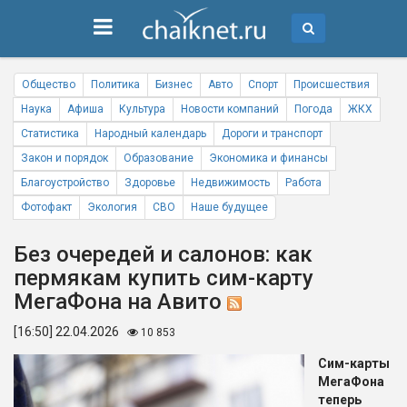
Общество
Политика
Бизнес
Авто
Спорт
Происшествия
Наука
Афиша
Культура
Новости компаний
Погода
ЖКХ
Статистика
Народный календарь
Дороги и транспорт
Закон и порядок
Образование
Экономика и финансы
Благоустройство
Здоровье
Недвижимость
Работа
Фотофакт
Экология
СВО
Наше будущее
Без очередей и салонов: как
пермякам купить сим-карту
МегаФона на Авито
[16:50] 22.04.2026
10 853
Сим-карты
МегаФона
теперь