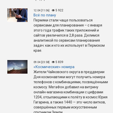
5 922
12.04 [11:06]
Всё по плану
Пермяки стали чаще пользоваться
сервисами для планирования – с января
этого года трафик таких приложений и
сайтов увеличился в 2,8 раза. Делимся
аналитикой по сервисам планирования
задач: как и кто их использует в Пермском
крае.
5 839
09.04 [23:58]
«Космические» номера
Жители Чайковского округа в преддверии
Дня космонавтики могут получить номера
телефонов с комбинациями, посвящёнными
космосу. МегаФон добавил на витрину
онлайн-магазина комбинации с цифрами
1204, отсылающими к полёту в космос Юрия
Гагарина, а также 1440 — это число витков,
совершённых первым искусственным
спутником Земли.