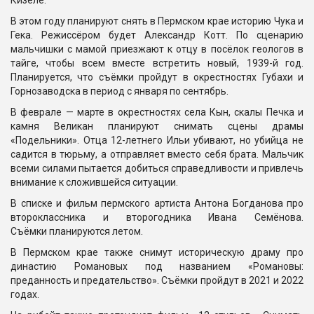
Кизеле.
В этом году планируют снять в Пермском крае историю Чука и
Гека. Режиссёром будет Александр Котт. По сценарию
мальчишки с мамой приезжают к отцу в посёлок геологов в
тайге, чтобы всем вместе встретить новый, 1939-й год.
Планируется, что съёмки пройдут в окрестностях Губахи и
Горнозаводска в период с января по сентябрь.
В феврале — марте в окрестностях села Кын, скалы Печка и
камня Великан планируют снимать сцены драмы
«Подельники». Отца 12-летнего Ильи убивают, но убийца не
садится в тюрьму, а отправляет вместо себя брата. Мальчик
всеми силами пытается добиться справедливости и привлечь
внимание к сложившейся ситуации.
В списке и фильм пермского артиста Антона Богданова про
второклассника и второгодника Ивана Семёнова.
Съёмки планируются летом.
В Пермском крае также снимут историческую драму про
династию Романовых под названием «Романовы:
преданность и предательство». Съёмки пройдут в 2021 и 2022
годах.