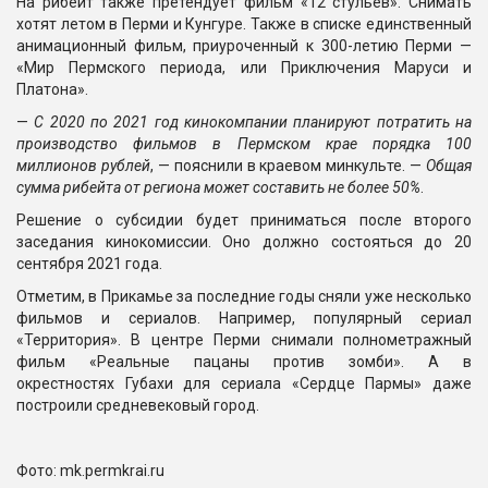
На рибейт также претендует фильм «12 стульев». Снимать
хотят летом в Перми и Кунгуре. Также в списке единственный
анимационный фильм, приуроченный к 300-летию Перми —
«Мир Пермского периода, или Приключения Маруси и
Платона».
—
С 2020 по 2021 год кинокомпании планируют потратить на
производство фильмов в Пермском крае порядка 100
миллионов рублей
, — пояснили в краевом минкульте. —
Общая
сумма рибейта от региона может составить не более 50%
.
Решение о субсидии будет приниматься после второго
заседания кинокомиссии. Оно должно состояться до 20
сентября 2021 года.
Отметим, в Прикамье за последние годы сняли уже несколько
фильмов и сериалов. Например, популярный сериал
«Территория». В центре Перми снимали полнометражный
фильм «Реальные пацаны против зомби». А в
окрестностях Губахи для сериала «Сердце Пармы» даже
построили средневековый город.
Фото: mk.permkrai.ru