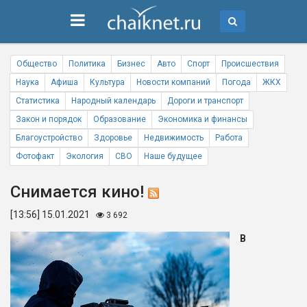
Общество
Политика
Бизнес
Авто
Спорт
Происшествия
Наука
Афиша
Культура
Новости компаний
Погода
ЖКХ
Статистика
Народный календарь
Дороги и транспорт
Закон и порядок
Образование
Экономика и финансы
Благоустройство
Здоровье
Недвижимость
Работа
Фотофакт
Экология
СВО
Наше будущее
Снимается кино!
[13:56] 15.01.2021
3 692
В