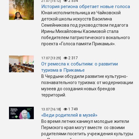
2 534
21.07 [15:12]
История региона обретает новые голоса
Юная исполнительница из Чайковской
детской школы искусств Василина
Семейникова под руководством педагога
Ирины Михайловны Касимовой стала
победителем патриотического вокального
проекта «Голоса памяти Прикамья».
2 317
17.07 [13:29]
От ремесла к событиям: о развитии
туризма в Прикамье
В Чердыни обсудили развитие культурно-
познавательного туризма: от модернизации
музеев до создания новых брендов
территорий.
1 749
13.07 [16:18]
«Веди родителей в музей»
Во время летних каникул молодые жители
Пермского края могут вместе со своими
родителями посетить учреждения культуры