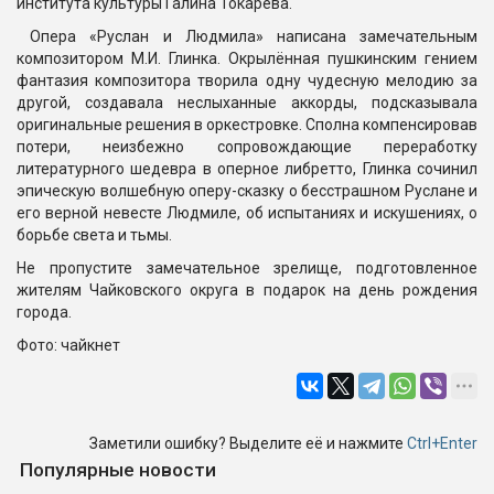
института культуры Галина Токарева.
Опера «Руслан и Людмила» написана замечательным
композитором М.И. Глинка. Окрылённая пушкинским гением
фантазия композитора творила одну чудесную мелодию за
другой, создавала неслыханные аккорды, подсказывала
оригинальные решения в оркестровке. Сполна компенсировав
потери, неизбежно сопровождающие переработку
литературного шедевра в оперное либретто, Глинка сочинил
эпическую волшебную оперу-сказку о бесстрашном Руслане и
его верной невесте Людмиле, об испытаниях и искушениях, о
борьбе света и тьмы.
Не пропустите замечательное зрелище, подготовленное
жителям Чайковского округа в подарок на день рождения
города.
Фото: чайкнет
Заметили ошибку? Выделите её и нажмите
Ctrl+Enter
Популярные новости