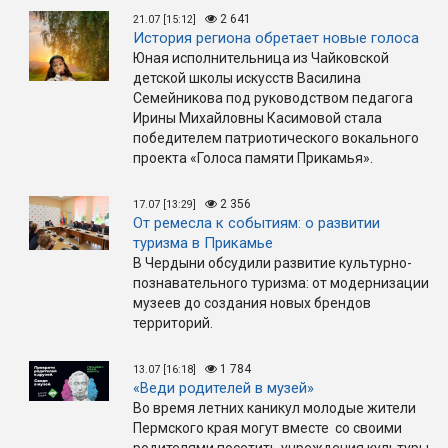
2 641
21.07 [15:12]
История региона обретает новые голоса
Юная исполнительница из Чайковской
детской школы искусств Василина
Семейникова под руководством педагога
Ирины Михайловны Касимовой стала
победителем патриотического вокального
проекта «Голоса памяти Прикамья».
2 356
17.07 [13:29]
От ремесла к событиям: о развитии
туризма в Прикамье
В Чердыни обсудили развитие культурно-
познавательного туризма: от модернизации
музеев до создания новых брендов
территорий.
1 784
13.07 [16:18]
«Веди родителей в музей»
Во время летних каникул молодые жители
Пермского края могут вместе со своими