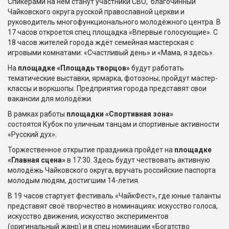
Спикерами на нём станут участники СВО, благочинный
Чайковского округа русской православной церкви и
руководитель многофункционального молодёжного центра. В
17 часов откроется спец площадка «Впервые голосующие». С
18 часов жителей города ждёт семейная мастерская с
игровыми комнатами: «Счастливый день» и «Мама, я здесь».
На
площадке «Площадь творцов»
будут работать
тематические выставки, ярмарка, фотозоны; пройдут мастер-
классы и воркшопы. Предприятия города представят свои
вакансии для молодёжи.
В рамках работы
п
лощадки «Спортивная зона»
состоятся Кубок по уличным танцам и спортивные активности
«Русский дух».
Торжественное открытие праздника пройдет на
площадке
«Главная сцена»
в 17:30. Здесь будут чествовать активную
молодёжь Чайковского округа, вручать российские паспорта
молодым людям, достигшим 14-летия.
В 19 часов стартует фестиваль «ЧайкФест», где юные таланты
представят своё творчество в номинациях: искусство голоса,
искусство движения, искусство экспериментов
(оригинальный жанр) и в спец номинации «Богатство