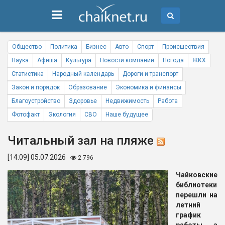
Общество
Политика
Бизнес
Авто
Спорт
Происшествия
Наука
Афиша
Культура
Новости компаний
Погода
ЖКХ
Статистика
Народный календарь
Дороги и транспорт
Закон и порядок
Образование
Экономика и финансы
Благоустройство
Здоровье
Недвижимость
Работа
Фотофакт
Экология
СВО
Наше будущее
Читальный зал на пляже
[14:09] 05.07.2026
2 796
Ч
айковские
библиотеки
перешли на
летний
график