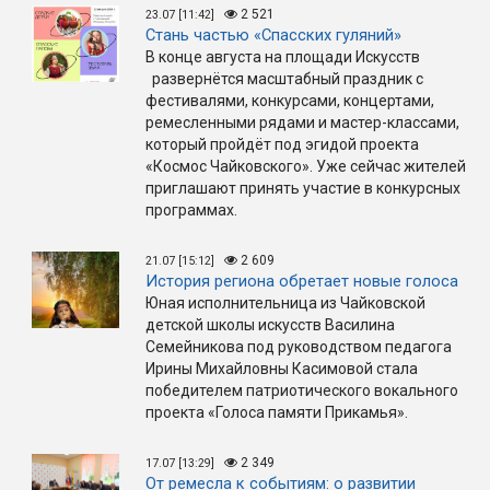
2 521
23.07 [11:42]
Стань частью «Спасских гуляний»
В конце августа на площади Искусств
развернётся масштабный праздник с
фестивалями, конкурсами, концертами,
ремесленными рядами и мастер-классами,
который пройдёт под эгидой проекта
«Космос Чайковского». Уже сейчас жителей
приглашают принять участие в конкурсных
программах.
2 609
21.07 [15:12]
История региона обретает новые голоса
Юная исполнительница из Чайковской
детской школы искусств Василина
Семейникова под руководством педагога
Ирины Михайловны Касимовой стала
победителем патриотического вокального
проекта «Голоса памяти Прикамья».
2 349
17.07 [13:29]
От ремесла к событиям: о развитии