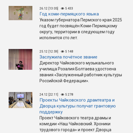
26.12 [13:05]
5 433
Год коми-пермяцкого языка
Указом губернатора Пермского края 2025
год будет посвящён Коми-Пермяцкому
округу, территории в следующем году
исполнится сто лет.
25.12 [12:59]
5 148
Заслужила почётное звание
Директор Чайковского музыкального
училища Розалия Болтаева удостоена
звания «Заслуженный работник культуры
Российской Федерации».
24.12 [22:11]
5 278
Проекты Чайковского драмтеатра и
Дворца культуры получат грантовую
поддержку
Проект Чайковского театра драмы и
комедии «Наш Чайковский. Хроники
трудового города» и проект Дворца