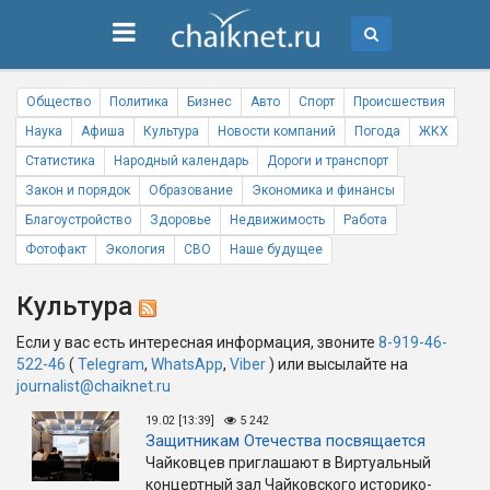
Общество
Политика
Бизнес
Авто
Спорт
Происшествия
Наука
Афиша
Культура
Новости компаний
Погода
ЖКХ
Статистика
Народный календарь
Дороги и транспорт
Закон и порядок
Образование
Экономика и финансы
Благоустройство
Здоровье
Недвижимость
Работа
Фотофакт
Экология
СВО
Наше будущее
Культура
Если у вас есть интересная информация, звоните
8-919-46-
522-46
(
Telegram
,
WhatsApp
,
Viber
) или высылайте на
journalist@chaiknet.ru
19.02 [13:39]
5 242
Защитникам Отечества посвящается
Чайковцев приглашают в Виртуальный
концертный зал Чайковского историко-