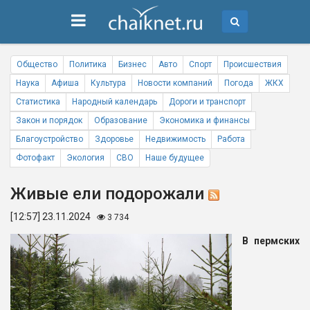
Общество
Политика
Бизнес
Авто
Спорт
Происшествия
Наука
Афиша
Культура
Новости компаний
Погода
ЖКХ
Статистика
Народный календарь
Дороги и транспорт
Закон и порядок
Образование
Экономика и финансы
Благоустройство
Здоровье
Недвижимость
Работа
Фотофакт
Экология
СВО
Наше будущее
Живые ели подорожали
[12:57] 23.11.2024
3 734
В пермских