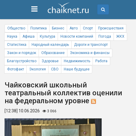
Общество
Политика
Бизнес
Авто
Спорт
Происшествия
Наука
Афиша
Культура
Новости компаний
Погода
ЖКХ
Статистика
Народный календарь
Дороги и транспорт
Закон и порядок
Образование
Экономика и финансы
Благоустройство
Здоровье
Недвижимость
Работа
Фотофакт
Экология
СВО
Наше будущее
Чайковский школьный
театральный коллектив оценили
на федеральном уровне
[12:38] 10.06.2026
3 066