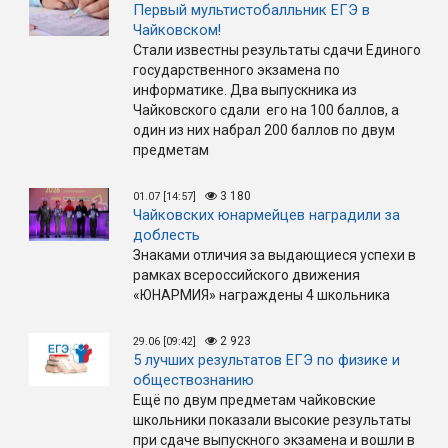
Первый мультистобалльник ЕГЭ в
Чайковском!
Стали известны результаты сдачи Единого
государственного экзамена по
информатике. Два выпускника из
Чайковского сдали его на 100 баллов, а
один из них набрал 200 баллов по двум
предметам
3 180
01.07 [14:57]
Чайковских юнармейцев наградили за
доблесть
Знаками отличия за выдающиеся успехи в
рамках всероссийского движения
«ЮНАРМИЯ» награждены 4 школьника
2 923
29.06 [09:42]
5 лучших результатов ЕГЭ по физике и
обществознанию
Ещё по двум предметам чайковские
школьники показали высокие результаты
при сдаче выпускного экзамена и вошли в