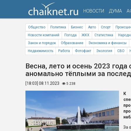
НОВОСТИ
ДУМА
А
Общество
Политика
Бизнес
Авто
Спорт
Происше
Новости компаний
Погода
ЖКХ
Статистика
Народн
Закон и порядок
Образование
Экономика и финансы
Недвижимость
Работа
Фотофакт
Экология
СВО
Весна, лето и осень 2023 года
аномально тёплыми за послед
[18:03] 08.11.2023
5 238
К 
сп
пр
пр
наб
За 