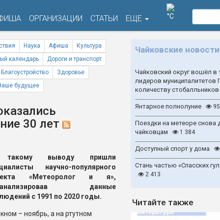
°C
ФИША
ОРГАНИЗАЦИИ
СТАТЬИ
ЕЩЕ
ствия
Наука
Афиша
Культура
Чайковские новости
ый календарь
Дороги и транспорт
Чайковский округ вошёл в 
Благоустройство
Здоровье
лидеров муниципалитетов 
Наше будущее
количеству стобалльников
Янтарное полнолуние
95
 оказались
ние 30 лет
Поездки на метеоре снова 
чайковцам
1 384
Доступный спорт у дома
такому выводу пришли
Стань частью «Спасских гул
ециалисты научно-популярного
2 413
оекта «Метеоролог и я»,
оанализировав данные
людений с 1991 по 2020 годы.
Читайте также
окном – ноябрь, а на ртутном