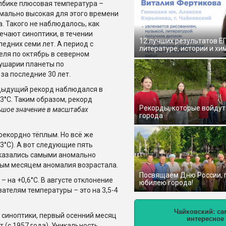
лбике плюсовая температура –
мально высокая для этого времени
а. Такого не наблюдалось, как
ечают синоптики, в течении
12 лучших результатов Е
ледних семи лет. А период с
литературе, истории и хи
еля по октябрь в северном
ушарии планеты по
за последние 30 лет.
едыдущий рекорд наблюдался в
,3°С. Таким образом, рекорд
Рекорды, которые войдут
ьшое значение в масштабах
города
рекордно тёплым. Но всё же
3°С). А вот следующие пять
 оказались самыми аномально
дым месяцем аномалия возрастала.
Посвящаем Дню России,
– на +0,6°С. В августе отклонение
юбилею города!
азателям температуры
–
это на 3,5-4
Чайковский: са
 синоптики, первый осенний месяц
интересное
 (с 1957 года). Уникальность