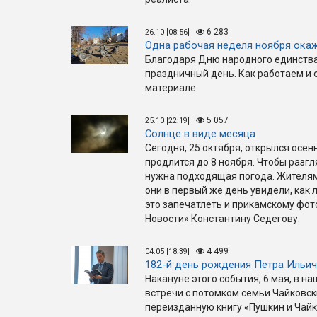
6 283
26.10 [08:56]
Одна рабочая неделя ноября ока
Благодаря Дню народного единства
праздничный день. Как работаем и 
материале.
5 057
25.10 [22:19]
Солнце в виде месяца
Сегодня, 25 октября, открылся осен
продлится до 8 ноября. Чтобы разгл
нужна подходящая погода. Жителям 
они в первый же день увидели, как 
это запечатлеть и прикамскому фот
Новости» Константину Седегову.
4 499
04.05 [18:39]
182-й день рождения Петра Ильи
Накануне этого события, 6 мая, в н
встречи с потомком семьи Чайковск
переизданную книгу «Пушкин и Чайк