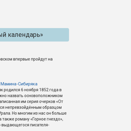
ый календарь»
ковском впервые пройдут на
я Мамина-Сибиряка
 родился 6 ноября 1852 года в
можно назвать основоположником
аписанная им серия очерков «От
ется непревзойдённым образцом
рала. Но многим из нас он больше
а также роману «Горное гнездо»,
ю выдающегося писателя-