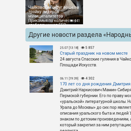
Чайковский округ вошёл в
тройку лидеров
муниципалитетов
Прикамья по количеству
441
стобалльников ЕГЭ
Другие новости раздела «Народн
5 857
25.07 [13:18]
Старый праздник на новом месте
24 августа Спасские гуляния в Чай
Площади Искусств.
4 302
06.11 [19:39]
170 лет со дня рождения Дмитри
Дмитрий Наркисович Мамин-Сибиряк
Пермской губернии. Его по праву 
«уральской» литературной школы. Н
Урала до Москвы» до сих пор явля
описания уральского быта и людей У
знаком по детским произведениям, 
который закрепил за ним репутаци
реалиста.