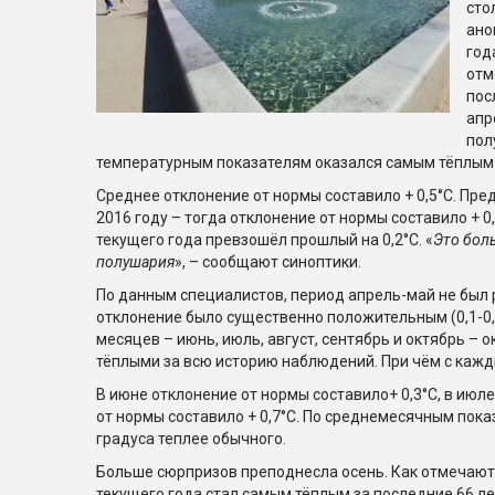
сто
ано
год
отм
пос
апр
пол
температурным показателям оказался самым тёплым 
Среднее отклонение от нормы составило + 0,5°С. Пр
2016 году – тогда отклонение от нормы составило + 0
текущего года превзошёл прошлый на 0,2°С. «
Это бол
полушария
», – сообщают синоптики.
По данным специалистов, период апрель-май не был 
отклонение было существенно положительным (0,1-0,
месяцев – июнь, июль, август, сентябрь и октябрь –
тёплыми за всю историю наблюдений. При чём с каж
В июне отклонение от нормы составило+ 0,3°С, в июле 
от нормы составило + 0,7°С. По среднемесячным пок
градуса теплее обычного.
Больше сюрпризов преподнесла осень. Как отмечают
текущего года стал самым тёплым за последние 66 лет