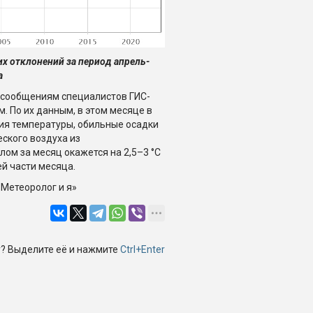
х отклонений за период апрель-
а
о сообщениям специалистов ГИС-
. По их данным, в этом месяце в
ия температуры, обильные осадки
ского воздуха из
ом за месяц окажется на 2,5–3 °С
ей части месяца.
«Метеоролог и я»
? Выделите её и нажмите
Ctrl+Enter