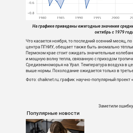
На графике приведены ежегодные значения средни
октябрь с 1979 год
Что касается ноября, то последний осенний месяц, п
центра ПГНИУ, обещает также быть аномально тёплым
Пермском крае стоит ожидать значительные колебан
и мощную волну тепла, связанную с приходом тропиче
Средиземноморья на Урал. Температура воздуха в цел
выше нормы. Похолодание ожидается только в треть
Фото: chaiknet.ru; график: научно-популярный проект 
Заметили ошибку
Популярные новости