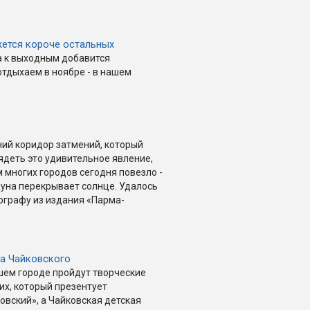
жется короче остальных
 к выходным добавится
отдыхаем в ноябре - в нашем
ний коридор затмений, который
ядеть это удивительное явление,
многих городов сегодня повезло -
луна перекрывает солнце. Удалось
ографу из издания «Парма-
ча Чайковского
ашем городе пройдут творческие
их, который презентует
овский», а Чайковская детская