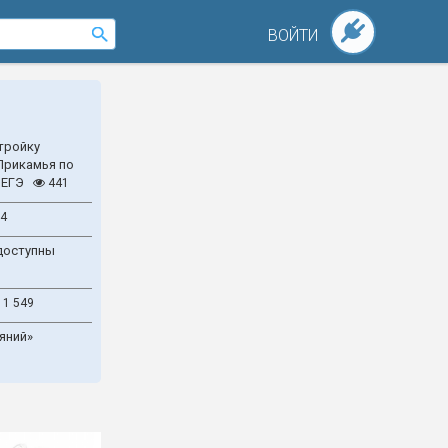
ВОЙТИ
тройку
Прикамья по
 ЕГЭ
441
4
доступны
1 549
яний»