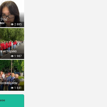
ГЭ по
мии
2 885
 в историю
1 987
 посвящаем
1 841
мое