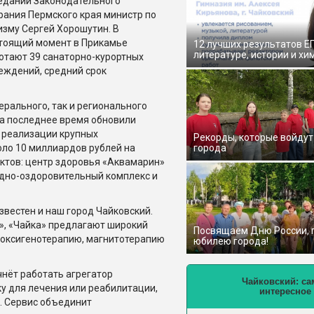
едании Законодательного
рания Пермского края министр по
изму Сергей Хорошутин. В
тоящий момент в Прикамье
12 лучших результатов Е
литературе, истории и хи
отают 39 санаторно-курортных
еждений, средний срок
рального, так и регионального
а последнее время обновили
х реализации крупных
Рекорды, которые войдут
оло 10 миллиардов рублей на
города
ктов: центр здоровья «Аквамарин»
одно-оздоровительный комплекс и
естен и наш город Чайковский.
», «Чайка» предлагают широкий
Посвящаем Дню России,
, оксигенотерапию, магнитотерапию
юбилею города!
чнёт работать агрегатор
Чайковский: са
у для лечения или реабилитации,
интересное
я. Сервис объединит