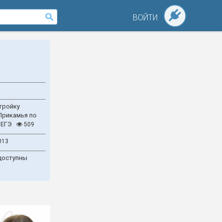
ВОЙТИ
тройку
Прикамья по
 ЕГЭ
509
013
доступны