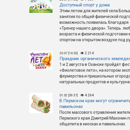
Доступный спорт у дома
Этим летом для жителей села Боль
занятия по общей физической подго
возможность появилась благодаря 
«Тренер нашего двора». Теперь люб
возраста и физической подготовки
спортом на открытом воздухе под р
2 214
20.07 [14:53]
Праздник органического земледе
1 и 2 августа в Оханске пройдёт ф
«Фиолетовое лето», на котором экс
фермерства и пришкольных огородо
натуральных продуктов и культурн
4 264
01.02 [09:37]
В Пермском крае могут ограничить
павильонах
После массового отравления жител
Пермского края Дмитрий Махонин п
общепита в киосках и павильонах.