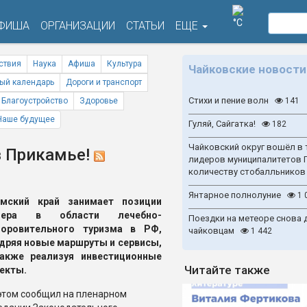
°C
ФИША
ОРГАНИЗАЦИИ
СТАТЬИ
ЕЩЕ
ствия
Наука
Афиша
Культура
Чайковские новости
ый календарь
Дороги и транспорт
Стихи и пение волн
Благоустройство
Здоровье
141
Наше будущее
Гуляй, Сайгатка!
182
Чайковский округ вошёл в 
в Прикамье!
лидеров муниципалитетов 
количеству стобалльников
Янтарное полнолуние
1 
рмский край занимает позиции
дера в области лечебно-
Поездки на метеоре снова 
доровительного туризма в РФ,
чайковцам
1 442
дряя новые маршруты и сервисы,
акже реализуя инвестиционные
Читайте также
екты.
этом сообщил на пленарном