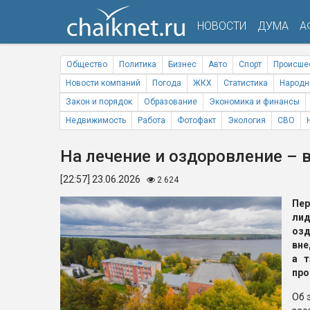
НОВОСТИ
ДУМА
А
Общество
Политика
Бизнес
Авто
Спорт
Происше
Новости компаний
Погода
ЖКХ
Статистика
Народн
Закон и порядок
Образование
Экономика и финансы
Недвижимость
Работа
Фотофакт
Экология
СВО
На лечение и оздоровление – 
[22:57] 23.06.2026
2 624
Пе
ли
оз
вне
а т
про
Об 