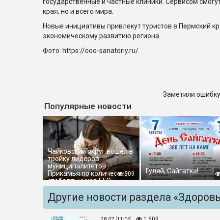
государственные и частные клиники. Сервисом смогу
края, но и всего мира.
Новые инициативы привлекут туристов в Пермский кр
экономическому развитию региона.
Фото: https://ooo-sanatoriy.ru/
Заметили ошибку
Популярные новости
Чайковский округ вошёл в
тройку лидеров
муниципалитетов
Гуляй, Сайгатка!
Прикамья по количеству
509
стобалльников ЕГЭ
Другие новости раздела «Здоров
1 609
28.07 [11:06]