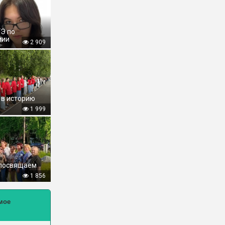
ГЭ по
мии
2 909
 в историю
1 999
 посвящаем
1 856
мое