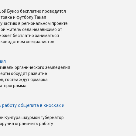
шой Букор бесплатно проводятся
товке и футболу.Такая
участию в региональном проекте
ой житель села независимо от
 может бесплатно заниматься
уководством специалистов.
лия
естиваль органического земледелия
перты обсудят развитие
в, гостей ждут ярмарка
ая программа.
 работу общепита в киосках и
ей Кунгура шаурмой губернатор
оручил ограничить работу