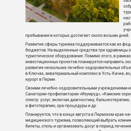
зас
соб
тур
нас
раб
учр
пребывания в которых достигает около восьми дней.
Развитие сферы туризма поддерживается как из феде
бюджетов. На выделенные средства три здравницы з
туристическое оборудование. Помимо этого, в рамка
инвестиционных проектов планируется направить ок
развитие нескольких лечебно-оздоровительных объе
в Ключах, акватермальный комплекс в Усть-Качке, в
курорт в Перми.
Своими лечебно-оздоровительными учреждениями изв
Санатории-профилактории «Изумруд», «Камские зори
спектр услуг, включая диагностику, бальнеотерапию
и фитотерапию, spa-процедуры и др.
Планируется, что в конце августа в Пермском крае на
медицинского туризма, позволяющий выбрать клиник
билеты, отель и организовать досуг в период лечени