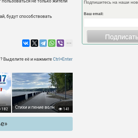
т пользоваться не только жители
Подпишитесь на наши нов
Ваш email:
ай, будут способствовать
Подписат
? Выделите её и нажмите
Ctrl+Enter
Стихи и пение волн
182
141
ье»