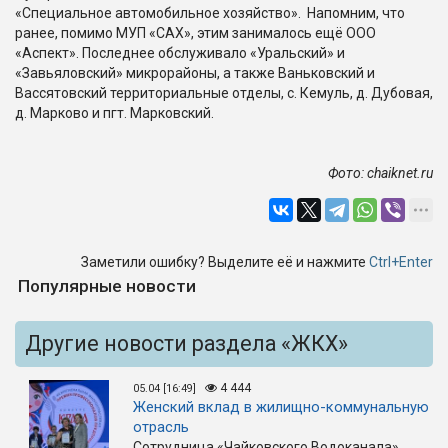
«Специальное автомобильное хозяйство». Напомним, что
ранее, помимо МУП «САХ», этим занималось ещё ООО
«Аспект». Последнее обслуживало «Уральский» и
«Завьяловский» микрорайоны, а также Ваньковский и
Вассятовский территориальные отделы, с. Кемуль, д. Дубовая,
д. Марково и пгт. Марковский.
Фото:
chaiknet
.
ru
Заметили ошибку? Выделите её и нажмите
Ctrl+Enter
Популярные новости
Другие новости раздела «ЖКХ»
4 444
05.04 [16:49]
Женский вклад в жилищно-коммунальную
отрасль
Сотрудница «Чайковского Водоканала»