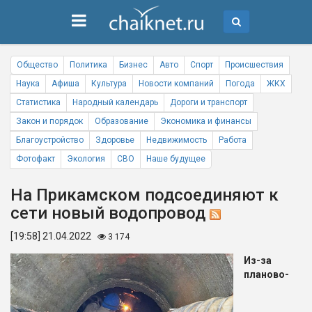
Общество
Политика
Бизнес
Авто
Спорт
Происшествия
Наука
Афиша
Культура
Новости компаний
Погода
ЖКХ
Статистика
Народный календарь
Дороги и транспорт
Закон и порядок
Образование
Экономика и финансы
Благоустройство
Здоровье
Недвижимость
Работа
Фотофакт
Экология
СВО
Наше будущее
На Прикамском подсоединяют к
сети новый водопровод
[19:58] 21.04.2022
3 174
Из-за
планово-