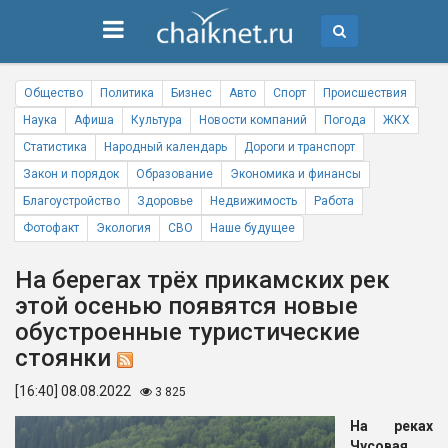
Общество
Политика
Бизнес
Авто
Спорт
Происшествия
Наука
Афиша
Культура
Новости компаний
Погода
ЖКХ
Статистика
Народный календарь
Дороги и транспорт
Закон и порядок
Образование
Экономика и финансы
Благоустройство
Здоровье
Недвижимость
Работа
Фотофакт
Экология
СВО
Наше будущее
На берегах трёх прикамских рек
этой осенью появятся новые
обустроенные туристические
стоянки
[16:40] 08.08.2022
3 825
На реках
Чусовая,