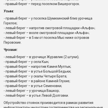
- правый берег – перед поселком Вишерогорск.
Усьва:
- правый берег – у поселка Шумихинский близ урочища
Горелое;
- левый берег – напротив смотровой площадки «Альфа»;
- левый берег – возле смотровой площадки «Альфа»;
- левый берег – в 5 км от поселка Мыс ниже островов
Перовские.
Чусовая:
- левый берег – в урочище Журавлик (2 штуки);
- правый берег – у села Кын;
- правый берег – напротив Камня Мултык;
- правый берег – в устье Большой Бедьки;
- правый берег – у скалы Четыре Брата;
- правый берег – в районе Камней Глухие;
- правый берег – в устье Семеновки;
- левый берег – у урочища Вашкор;
- левый берег – в устье Левой Долговки.
Обустройство стоянок производится в рамках развития
инфраструктуры индустрии гостеприимства на региональные