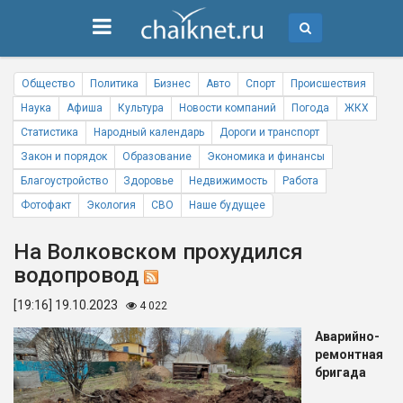
Общество
Политика
Бизнес
Авто
Спорт
Происшествия
Наука
Афиша
Культура
Новости компаний
Погода
ЖКХ
Статистика
Народный календарь
Дороги и транспорт
Закон и порядок
Образование
Экономика и финансы
Благоустройство
Здоровье
Недвижимость
Работа
Фотофакт
Экология
СВО
Наше будущее
На Волковском прохудился
водопровод
[19:16] 19.10.2023
4 022
Аварийно-
ремонтная
бригада