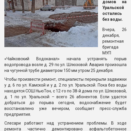
домов на
Уральской
остались
без воды.
Вчера, 26
декабря,
ремонтная
бригада
МУП
«Чайковский Водоканал» начала устранять порыв
водопровода возле д. 29 по ул. Шлюзовой. Авария произошла
на чугунной трубе диаметром 150 мм утром 25 декабря.
Чтобы произвести ремонт, специалисты перекрыли задвижки
у д. 6 по ул. Камской и у д. 2 по ул. Уральской. Пока без воды
находятся СОШ НьюТон, с 12-го по 38-й дома по ул. Шлюзовой,
д. 1 по ул. Уральской – всего 26 абонентов. Если удастся
добраться до порыва сегодня, водоснабжение будет
восстановлено уже вечером, сообщает пресс-служба
предприятия.
Слесари работают над устранением проблемы. В ходе
ремонта частично демонтировано асфальтобетонное