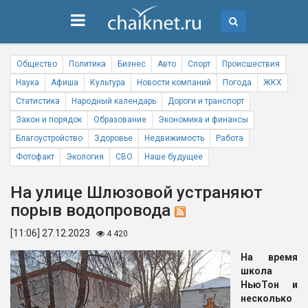
Общество
Политика
Бизнес
Авто
Спорт
Происшествия
Наука
Афиша
Культура
Новости компаний
Погода
ЖКХ
Статистика
Народный календарь
Дороги и транспорт
Закон и порядок
Образование
Экономика и финансы
Благоустройство
Здоровье
Недвижимость
Работа
Фотофакт
Экология
СВО
Наше будущее
На улице Шлюзовой устраняют
порыв водопровода
[11:06] 27.12.2023
4 420
На время
школа
НьюТон и
несколько