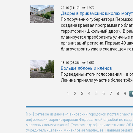
22.10 [21:17]
4 979
Дворы в прикамских школах могут
По поручению губернатора Пермско
создана краевая программа по бла
территорий «Школьный двор». В рам
планируется преобразить уличные 
организаций региона. Первые 40 ш
благоустроить уже в следующем год
13.10 [08:38]
4 059
Больше яблонь и клёнов
Подведены итоги голосования – в о
Ленина приняли участие более трёх
1
2
3
4
5
6
7
8
9
1
[16+] Сетевое издание «Чайковский городской портал chaikne
информации, зарегистрирован Федеральной службой по надзо
массовых коммуникаций (Роскомнадзор), свидетельство ЭЛ N 
Учредитель - Евгений Михайлович Мартюшев. Главный редакт