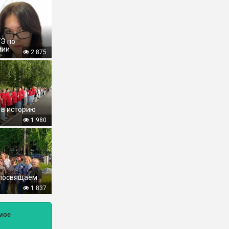
ГЭ по
мии
2 875
 в историю
1 980
 посвящаем
1 837
мое