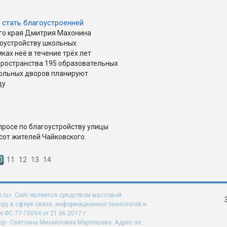
 стать благоустроенней
го края Дмитрия Махонина
гоустройству школьных
ках неё в течение трёх лет
пространства 195 образовательных
кольных дворов планируют
у.
просе по благоустройству улицы
сот жителей Чайковского.
0
11
12
13
14
t.ru». Сайт является средством массовой
ру в сфере связи, информационных технологий и
ФС 77-70094 от 21.06.2017 г.
ор - Светлана Михайловна Мартюшева. Адрес эл.