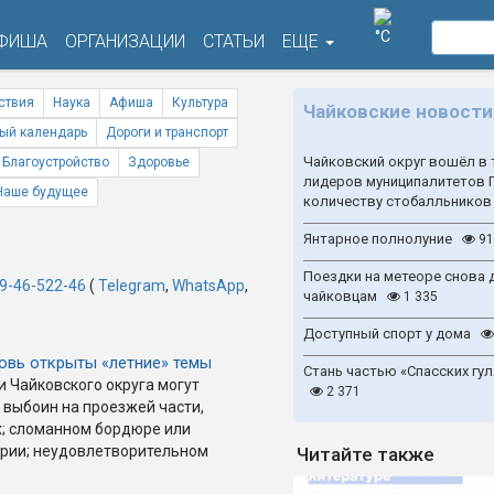
°C
ФИША
ОРГАНИЗАЦИИ
СТАТЬИ
ЕЩЕ
ствия
Наука
Афиша
Культура
Чайковские новости
ый календарь
Дороги и транспорт
Чайковский округ вошёл в 
Благоустройство
Здоровье
лидеров муниципалитетов 
Наше будущее
количеству стобалльников
Янтарное полнолуние
91
Поездки на метеоре снова 
9-46-522-46
(
Telegram
,
WhatsApp
,
чайковцам
1 335
Доступный спорт у дома
новь открыты «летние» темы
Стань частью «Спасских гул
 Чайковского округа могут
2 371
 выбоин на проезжей части,
х; сломанном бордюре или
рии; неудовлетворительном
Читайте также