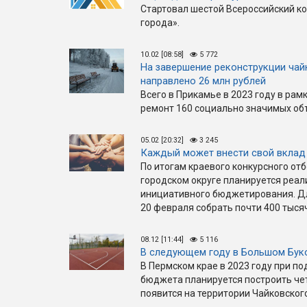
Стартовал шестой Всероссийский к
города».
10.02 [08:58]
5 772
На завершение реконструкции ча
направлено 26 млн рублей
Всего в Прикамье в 2023 году в рам
ремонт 160 социально значимых об
05.02 [20:32]
3 245
Каждый может внести свой вклад 
По итогам краевого конкурсного отб
городском округе планируется реал
инициативного бюджетирования. Дл
20 февраля собрать почти 400 тыся
08.12 [11:44]
5 116
В следующем году в Большом Бук
В Пермском крае в 2023 году при п
бюджета планируется построить чет
появится на территории Чайковского