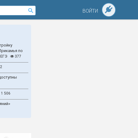
ВОЙТИ
тройку
Прикамья по
 ЕГЭ
377
2
доступны
1 506
яний»