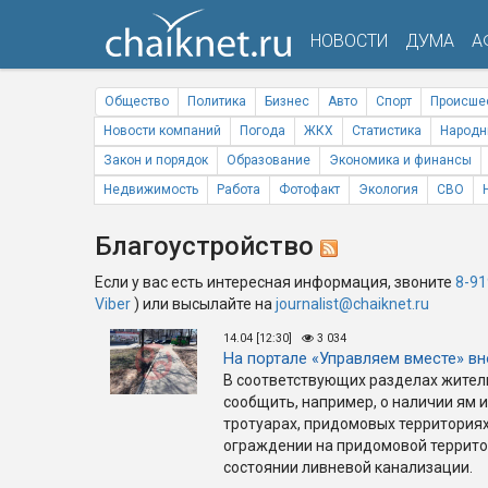
НОВОСТИ
ДУМА
А
Общество
Политика
Бизнес
Авто
Спорт
Происше
Новости компаний
Погода
ЖКХ
Статистика
Народн
Закон и порядок
Образование
Экономика и финансы
Недвижимость
Работа
Фотофакт
Экология
СВО
Благоустройство
Если у вас есть интересная информация, звоните
8-91
Viber
) или высылайте на
journalist@chaiknet.ru
14.04 [12:30]
3 034
На портале «Управляем вместе» в
В соответствующих разделах жители
сообщить, например, о наличии ям и
тротуарах, придомовых территория
ограждении на придомовой террито
состоянии ливневой канализации.