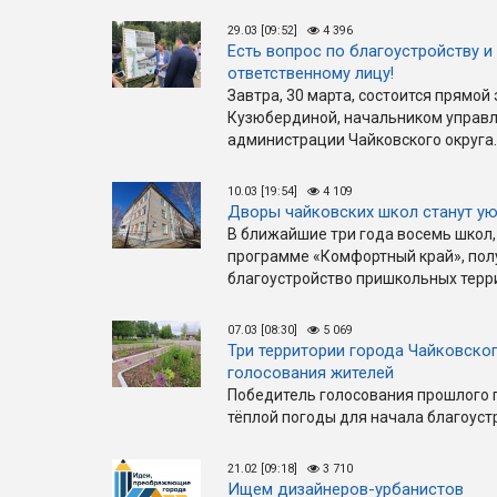
29.03 [09:52]
4 396
Есть вопрос по благоустройству и
ответственному лицу!
Завтра, 30 марта, состоится прямо
Кузюбердиной, начальником управл
администрации Чайковского округа.
10.03 [19:54]
4 109
Дворы чайковских школ станут у
В ближайшие три года восемь школ,
программе «Комфортный край», пол
благоустройство пришкольных терр
07.03 [08:30]
5 069
Три территории города Чайковско
голосования жителей
Победитель голосования прошлого 
тёплой погоды для начала благоуст
21.02 [09:18]
3 710
Ищем дизайнеров-урбанистов