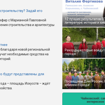
 строительству? Задай его
12 лучших результатов Е
й эфир с Марианной Павловной
литературе, истории и хи
ения строительства и архитектуры
ютнее
 благодаря новой региональной
Рекорды, которые войдут
города
учат необходимые средства на
иторий.
го будут представлены для
Посвящаем Дню России,
года – площадь Искусств – ждёт
юбилею города!
ройства.
Чайковский: са
интересное