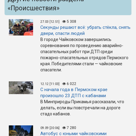
«Происшествия»
5 308
27.03 [12:51]
Секунды решают всё: убрать стёкла, снять
двери, спасти людей
В городе Чайковском завершились
соревнования по проведению аварийно-
спасательных работ при ДТП среди
пожарно-спасательных отрядов Пермского
края. Победителями стали — чайковские
спасатели.
6 022
12.12 [11:03]
С начала года в Пермском крае
произошло 23 ДТП с кабанами
В Минприроды Прикамья рассказали, что
делать, если вы повстречали на дороге
стадо кабанов.
7 280
09.09 [20:06]
Автобус с юными чайковскими