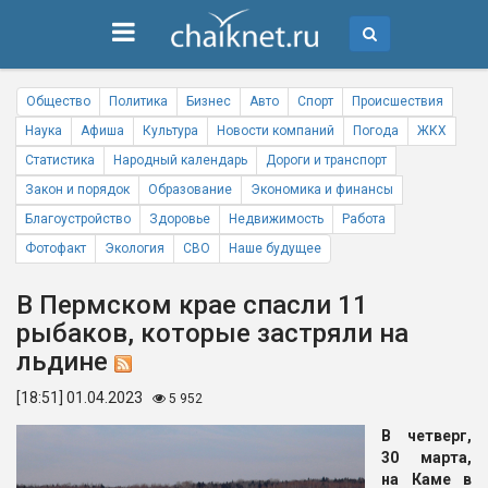
Общество
Политика
Бизнес
Авто
Спорт
Происшествия
Наука
Афиша
Культура
Новости компаний
Погода
ЖКХ
Статистика
Народный календарь
Дороги и транспорт
Закон и порядок
Образование
Экономика и финансы
Благоустройство
Здоровье
Недвижимость
Работа
Фотофакт
Экология
СВО
Наше будущее
В Пермском крае спасли 11
рыбаков, которые застряли на
льдине
[18:51] 01.04.2023
5 952
В четверг,
30 марта,
на Каме в