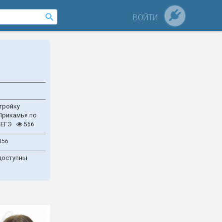
ВОЙТИ
тройку
Прикамья по
 ЕГЭ
566
056
доступны