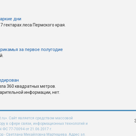
аркие дни
7 гектарах леса Пермского края.
Прикамья за первое полугодие
й.
идирован
ла 360 квадратных метров.
арительной информации, нет.
t.ru». Сайт является средством массовой
ру в сфере связи, информационных технологий и
ФС 77-70094 от 21.06.2017 г.
ор - Светлана Михайловна Мартюшева. Адрес эл.