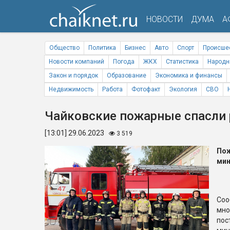
НОВОСТИ
ДУМА
А
Общество
Политика
Бизнес
Авто
Спорт
Происше
Новости компаний
Погода
ЖКХ
Статистика
Народн
Закон и порядок
Образование
Экономика и финансы
Недвижимость
Работа
Фотофакт
Экология
СВО
Чайковские пожарные спасли
[13:01] 29.06.2023
3 519
Пож
мин
С
мно
пос