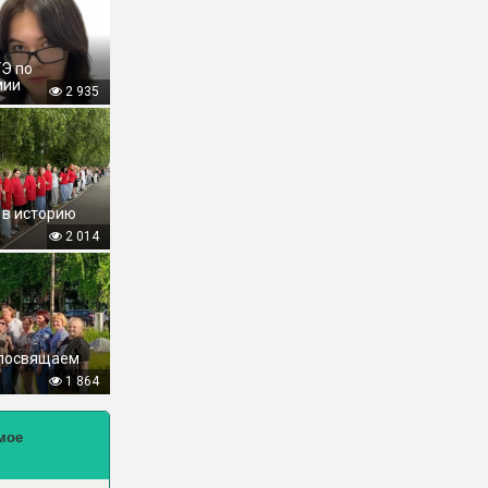
ГЭ по
мии
2 935
 в историю
2 014
 посвящаем
1 864
мое