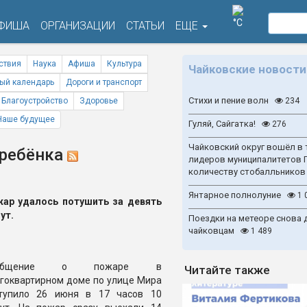
°C
ФИША
ОРГАНИЗАЦИИ
СТАТЬИ
ЕЩЕ
ствия
Наука
Афиша
Культура
Чайковские новости
ый календарь
Дороги и транспорт
Стихи и пение волн
Благоустройство
Здоровье
234
Наше будущее
Гуляй, Сайгатка!
276
Чайковский округ вошёл в 
 ребёнка
лидеров муниципалитетов 
количеству стобалльников
Янтарное полнолуние
1 
ар удалось потушить за девять
ут.
Поездки на метеоре снова 
чайковцам
1 489
ообщение о пожаре в
Читайте также
гоквартирном доме по улице Мира
тупило 26 июня в 17 часов 10