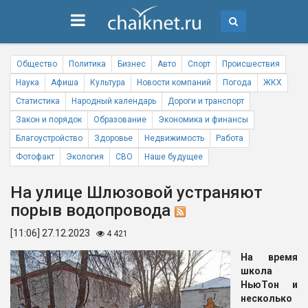
Общество
Политика
Бизнес
Авто
Спорт
Происшествия
Наука
Афиша
Культура
Новости компаний
Погода
ЖКХ
Статистика
Народный календарь
Дороги и транспорт
Закон и порядок
Образование
Экономика и финансы
Благоустройство
Здоровье
Недвижимость
Работа
Фотофакт
Экология
СВО
Наше будущее
На улице Шлюзовой устраняют
порыв водопровода
[11:06] 27.12.2023
4 421
На время
школа
НьюТон и
несколько