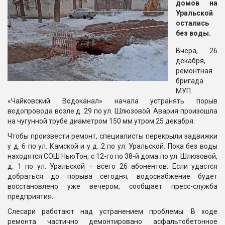
домов на
Уральской
остались
без воды.
Вчера, 26
декабря,
ремонтная
бригада
МУП
«Чайковский Водоканал» начала устранять порыв
водопровода возле д. 29 по ул. Шлюзовой. Авария произошла
на чугунной трубе диаметром 150 мм утром 25 декабря.
Чтобы произвести ремонт, специалисты перекрыли задвижки
у д. 6 по ул. Камской и у д. 2 по ул. Уральской. Пока без воды
находятся СОШ НьюТон, с 12-го по 38-й дома по ул. Шлюзовой,
д. 1 по ул. Уральской – всего 26 абонентов. Если удастся
добраться до порыва сегодня, водоснабжение будет
восстановлено уже вечером, сообщает пресс-служба
предприятия.
Слесари работают над устранением проблемы. В ходе
ремонта частично демонтировано асфальтобетонное