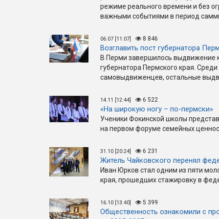
режиме реального времени и без ог
важными событиями в период самм
8 846
06.07 [11:07]
Возглавить пост губернатора Пер
В Перми завершилось выдвижение 
губернатора Пермского края. Среди
самовыдвиженцев, остальные выдви
6 522
14.11 [12:44]
«На широкую ногу – по-пермски»
Ученики Фокинской школы представ
на первом форуме семейных ценност
6 231
31.10 [20:24]
Житель Чайковского перенял фед
Иван Юрков стал одним из пяти мо
края, прошедших стажировку в феде
5 399
16.10 [13:40]
Общественность ознакомили с пр