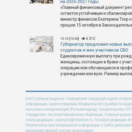
на 2025-2027 годы
«Главный финансовый документ рег
остается устойчивым и сбалансиро
министр финансов Екатерина Тхор н
прошли 15 октября в Законодательн
6 312
15.10 [15:40]
Губернатор предложил новые вып
студентов и жен участников СВО
Единовременную выплату при рожде
женщины, состоящие в браке с уча
операции или обучающиеся в проф
учреждении или вузе. Размер выпла
[16+] Сетевое издание «Чайковский городской портал chaikne
информации, зарегистрирован Федеральной службой по надзо
массовых коммуникаций (Роскомнадзор), свидетельство ЭЛ N 
Учредитель - Евгений Михайлович Мартюшев. Главный редакт
почты редакции - journalist@chaiknet.ru. Телефон редакции: 8-
Перепечатка или копирование информации с сайта допускает
указанием прямой ссылки на материал.