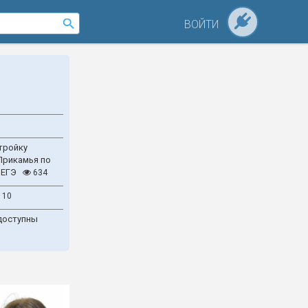
ВОЙТИ
тройку
Прикамья по
 ЕГЭ
634
110
доступны