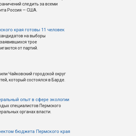
раничений следить за всеми
ита Россия — США.
мского края готовы 11 человек
кандидатов на выборы
 заявившихся трое
гаются от партий.
или Чайковский городской округ
ей, который состоялся в Барде.
еральный опыт в сфере экологии
лодых специалистов Пермского
ральных органах власти.
оектом бюджета Пермского края