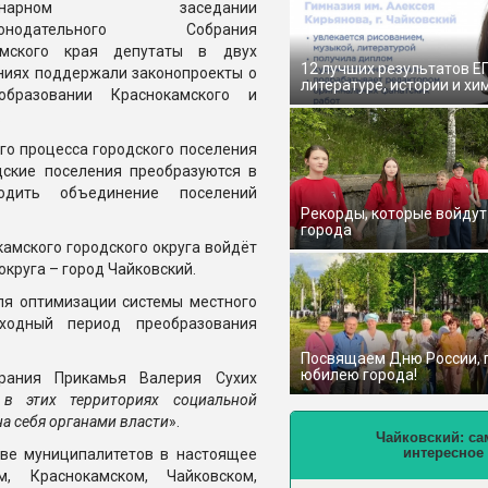
ленарном заседании
конодательного Собрания
рмского края депутаты в двух
12 лучших результатов Е
ниях поддержали законопроекты о
литературе, истории и хи
образовании Краснокамского и
.
го процесса городского поселения
дские поселения преобразуются в
одить объединение поселений
Рекорды, которые войдут
города
камского городского округа войдёт
округа – город Чайковский.
ля оптимизации системы местного
ходный период преобразования
Посвящаем Дню России,
юбилею города!
брания Прикамья Валерия Сухих
в этих территориях социальной
на себя органами власти
».
Чайковский: са
интересное
иве муниципалитетов в настоящее
, Краснокамском, Чайковском,