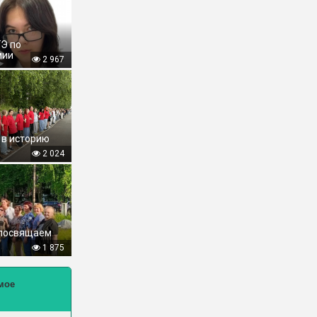
ГЭ по
мии
2 967
 в историю
2 024
 посвящаем
1 875
мое