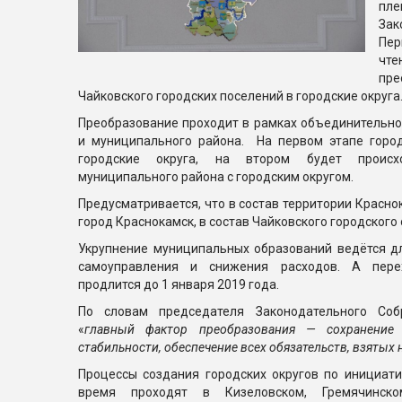
п
За
Пе
чте
пре
Чайковского городских поселений в городские округа
Преобразование проходит в рамках объединительно
и муниципального района. На первом этапе горо
городские округа, на втором будет происх
муниципального района с городским округом.
Предусматривается, что в состав территории Красно
город Краснокамск, в состав Чайковского городского 
Укрупнение муниципальных образований ведётся д
самоуправления и снижения расходов. А пере
продлится до 1 января 2019 года.
По словам председателя Законодательного Со
«
главный фактор преобразования — сохранение 
стабильности, обеспечение всех обязательств, взятых 
Процессы создания городских округов по инициат
время проходят в Кизеловском, Гремячинском