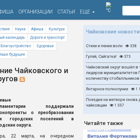
°C
ФИША
ОРГАНИЗАЦИИ
СТАТЬИ
ЕЩЕ
ствия
Наука
Афиша
Культура
Чайковские новости
ый календарь
Дороги и транспорт
Стихи и пение волн
Благоустройство
Здоровье
338
Наше будущее
Гуляй, Сайгатка!
373
Чайковский округ вошёл в 
ние Чайковского и
лидеров муниципалитетов 
ругов
количеству стобалльников
Янтарное полнолуние
1 
Поездки на метеоре снова 
аевые
чайковцам
1 557
рламентарии поддержали
конопроекты о преобразовании
ух городских поселений в
Читайте также
одские округа.
ера, 22 марта, на очередном