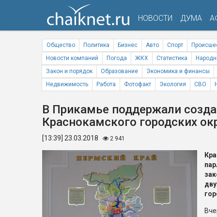
НОВОСТИ
ДУМА
А
Общество
Политика
Бизнес
Авто
Спорт
Происше
Новости компаний
Погода
ЖКХ
Статистика
Народн
Закон и порядок
Образование
Экономика и финансы
Недвижимость
Работа
Фотофакт
Экология
СВО
В Прикамье поддержали созда
Краснокамского городских ок
[13:39] 23.03.2018
2 941
Кр
па
за
дв
гор
Вч