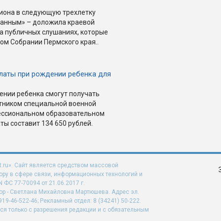
иона в следующую трехлетку
ванным» – доложила краевой
а публичных слушаниях, которые
ом Собрании Пермского края..
латы при рождении ребенка для
нии ребенка смогут получать
стником специальной военной
ессиональном образовательном
ты составит 134 650 рублей.
t.ru». Сайт является средством массовой
ру в сфере связи, информационных технологий и
ФС 77-70094 от 21.06.2017 г.
ор - Светлана Михайловна Мартюшева. Адрес эл.
919-46-522-46; Рекламный отдел: 8 (34241) 50-222.
ся только с разрешения редакции и с обязательным