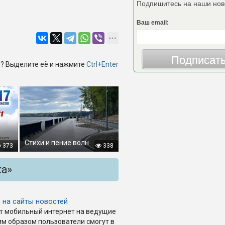
Подпишитесь на наши нов
Ваш email:
Подписат
? Выделите её и нажмите
Ctrl+Enter
Стихи и пение волн
373
338
ка»
 на сайты новостей
ет мобильный интернет на ведущие
им образом пользователи смогут в