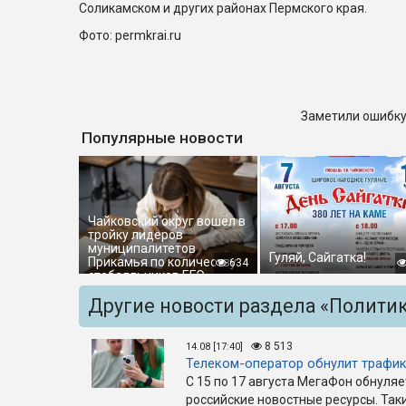
Соликамском и других районах Пермского края.
Фото: permkrai.ru
Заметили ошибку
Популярные новости
Чайковский округ вошёл в
тройку лидеров
муниципалитетов
Гуляй, Сайгатка!
Прикамья по количеству
634
стобалльников ЕГЭ
Другие новости раздела «Полити
8 513
14.08 [17:40]
Телеком-оператор обнулит трафик
С 15 по 17 августа МегаФон обнуля
российские новостные ресурсы. Так