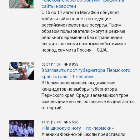
Телеком-оператор обнулит трафик на
сайты новостей
С 15 по 17 августа МегаФон обнуляет
мобильный интернет на ведущие
российские новостные ресурсы. Таким
образом пользователи смогут в режиме
реального времени и без ограничений
следить за всеми важными событиями в
период саммита Россия — США.
8 858
06.07 [11:07]
Возглавить пост губернатора Пермского
края готовы 11 человек
В Перми завершилось выдвижение
кандидатов на выборы губернатора
Пермского края. Среди заявившихся трое
самовыдвиженцев, остальные выдвигаются
от партий.
6 536
14.11 [12:44]
«На широкую ногу – по-пермски»
Ученики Фокинской школы представили