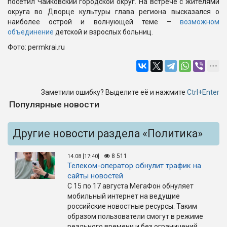
посетил Чайковский городской округ. На встрече с жителями
округа во Дворце культуры глава региона высказался о
наиболее острой и волнующей теме –
возможном
объединение
детской и взрослых больниц.
Фото: permkrai.ru
Заметили ошибку? Выделите её и нажмите
Ctrl+Enter
Популярные новости
Другие новости раздела «Политика»
8 511
14.08 [17:40]
Телеком-оператор обнулит трафик на
сайты новостей
С 15 по 17 августа МегаФон обнуляет
мобильный интернет на ведущие
российские новостные ресурсы. Таким
образом пользователи смогут в режиме
реального времени и без ограничений