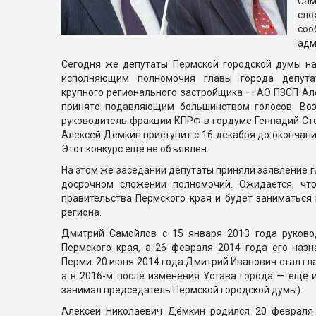
Са
сло
соо
адм
Сегодня же депутаты Пермской городской думы н
исполняющим полномочия главы города депута
крупного регионального застройщика — АО ПЗСП Ал
принято подавляющим большинством голосов. Воз
руководитель фракции КПРФ в гордуме Геннадий Ст
Алексей Дёмкин приступит с 16 декабря до окончани
Этот конкурс ещё не объявлен.
На этом же заседании депутаты приняли заявление 
досрочном сложении полномочий. Ожидается, чт
правительства Пермского края и будет заниматься
региона.
Дмитрий Самойлов с 15 января 2013 года руково
Пермского края, а 26 февраля 2014 года его наз
Перми. 20 июня 2014 года Дмитрий Иванович стал гл
а в 2016-м после изменения Устава города — ещё и
занимал председатель Пермской городской думы).
Алексей Николаевич Дёмкин родился 20 февраля 