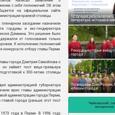
мойлов написал заявление о
жении с себя полномочий. Об этом
бщается на официальном сайте
инистрации краевой столицы.
12 лучших результатов Е
литературе, истории и хи
а пленарном заседании назначили
та гордумы и экс-гендиректора
ексея Дёмкина. Это решение было
держался от голосования только
орожев. К исполнению полномочий
я конкурса по отбору главы Перми.
Рекорды, которые войдут
города
главы города Дмитрия Самойлова о
о он займёт пост вице-премьера
 подготовкой к 300-летию столицы
Посвящаем Дню России,
дил администрацией губернатора
юбилею города!
начили врио главы администрации
авой администрации города Перми,
 главой города (раньше этот пост
Чайковский: са
интересное
1973 года в Перми. В 1996 году