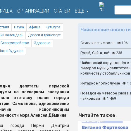
°C
ФИША
ОРГАНИЗАЦИИ
СТАТЬИ
ЕЩЕ
ствия
Наука
Афиша
Культура
Чайковские новости
ый календарь
Дороги и транспорт
Стихи и пение волн
Благоустройство
Здоровье
196
Наше будущее
Гуляй, Сайгатка!
238
Чайковский округ вошёл в 
лидеров муниципалитетов 
количеству стобалльников
Янтарное полнолуние
1 
годня депутаты пермской
рдумы на пленарном заседании
Поездки на метеоре снова 
иняли отставку главы города
чайковцам
1 469
трия Самойлова, одновременно
азначив исполняющим
Читайте также
занности мэра Алексея Дёмкина.
ава города Перми Дмитрий