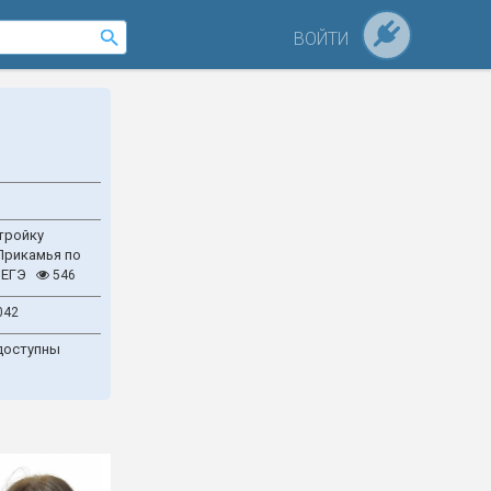
ВОЙТИ
тройку
Прикамья по
 ЕГЭ
546
042
доступны