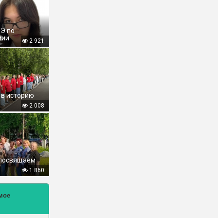
ГЭ по
мии
2 921
 в историю
2 008
 посвящаем
1 860
мое