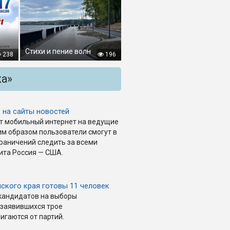
Стихи и пение волн
238
196
ка»
 на сайты новостей
ет мобильный интернет на ведущие
им образом пользователи смогут в
раничений следить за всеми
ита Россия — США.
мского края готовы 11 человек
кандидатов на выборы
 заявившихся трое
гаются от партий.