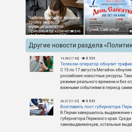
Чайковский округ вошёл в
тройку лидеров
муниципалитетов
Гуляй, Сайгатка!
Прикамья по количеству
546
стобалльников ЕГЭ
Другие новости раздела «Полити
8 509
14.08 [17:40]
Телеком-оператор обнулит трафик
С 15 по 17 августа МегаФон обнуля
российские новостные ресурсы. Так
режиме реального времени и без ог
важными событиями в период самм
8 843
06.07 [11:07]
Возглавить пост губернатора Пер
В Перми завершилось выдвижение 
губернатора Пермского края. Среди
самовыдвиженцев, остальные выдви