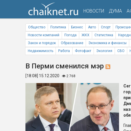
НОВОСТИ
ДУМА
А
Общество
Политика
Бизнес
Авто
Спорт
Происше
Новости компаний
Погода
ЖКХ
Статистика
Народн
Закон и порядок
Образование
Экономика и финансы
Недвижимость
Работа
Фотофакт
Экология
СВО
В Перми сменился мэр
[18:08] 15.12.2020
2 768
Се
го
пр
Дми
н
обя
Гл