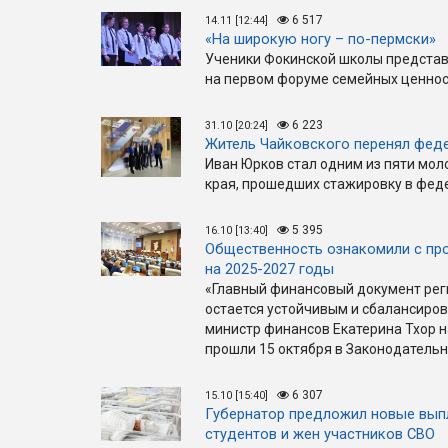
6 517
14.11 [12:44]
«На широкую ногу – по-пермски»
Ученики Фокинской школы представ
на первом форуме семейных ценност
6 223
31.10 [20:24]
Житель Чайковского перенял фед
Иван Юрков стал одним из пяти мо
края, прошедших стажировку в феде
5 395
16.10 [13:40]
Общественность ознакомили с пр
на 2025-2027 годы
«Главный финансовый документ рег
остается устойчивым и сбалансиро
министр финансов Екатерина Тхор н
прошли 15 октября в Законодательн
6 307
15.10 [15:40]
Губернатор предложил новые вып
студентов и жен участников СВО