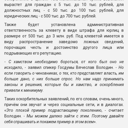
вырастет для граждан с 5 тыс. до 10 тыс. рублей, для
должностных лиц - с 50 тыс. до 100 тыс. рублей, для
юридических лиц - с 500 тыс. до 700 тыс. рублей.
Также будет установлена административная
ответственность за клевету в виде штрафа для юрлиц в
размере от 500 тыс. до 3 млн. руб. Под клеветой имеется в
виду распространение заведомо ложных сведений,
порочащих честь и достоинство другого лица или
подрывающих его репутацию.
-
С хамством необходимо бороться, от кого был оно не
исходило
, - заявил спикер Госдумы Вячеслав Володин. -
Но
если говорить о чиновниках, о тех, кто представляет власть, им
больше дано, с них больше спрос. Но нам надо принимать
законы и решения, которые бы и хамство, и оскорбления
привели к минимуму
.
Таких оскорбительных заявлений, по его словам, очень много,
причём они звучат и через социальные сети, и в диалогах.
«
Это плохой пример подрастающему поколению
, - считает
Володин. -
Мы можем далеко зайти с этим. Поэтому давайте
себя спрашивать и покажем пример в этом всем
».