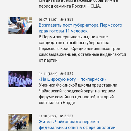
следить за всеми важными событиями в
период саммита Россия — США.
8 851
06.07 [11:07]
Возглавить пост губернатора Пермского
края готовы 11 человек
В Перми завершилось выдвижение
кандидатов на выборы губернатора
Пермского края. Среди заявившихся трое
самовыдвиженцев, остальные выдвигаются
от партий.
6 529
14.11 [12:44]
«На широкую ногу – по-пермски»
Ученики Фокинской школы представили
Чайковский городской округ на первом
форуме семейных ценностей, который
состоялся в Барде.
6 237
31.10 [20:24]
Житель Чайковского перенял
федеральный опыт в сфере экологии