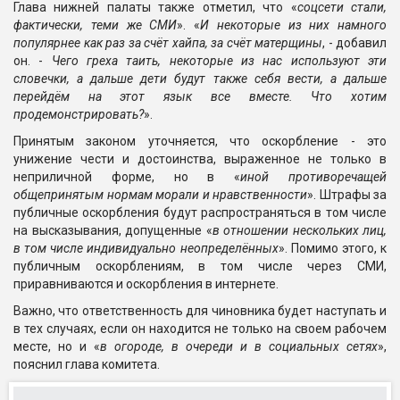
Глава нижней палаты также отметил, что «
соцсети стали,
фактически, теми же СМИ
». «
И некоторые из них намного
популярнее как раз за счёт хайпа, за счёт матерщины
, - добавил
он. -
Чего греха таить, некоторые из нас используют эти
словечки, а дальше дети будут также себя вести, а дальше
перейдём на этот язык все вместе. Что хотим
продемонстрировать?
».
Принятым законом уточняется, что оскорбление - это
унижение чести и достоинства, выраженное не только в
неприличной форме, но в «
иной противоречащей
общепринятым нормам морали и нравственности
». Штрафы за
публичные оскорбления будут распространяться в том числе
на высказывания, допущенные «
в отношении нескольких лиц,
в том числе индивидуально неопределённых
». Помимо этого, к
публичным оскорблениям, в том числе через СМИ,
приравниваются и оскорбления в интернете.
Важно, что ответственность для чиновника будет наступать и
в тех случаях, если он находится не только на своем рабочем
месте, но и «
в огороде, в очереди и в социальных сетях
»,
пояснил глава комитета.