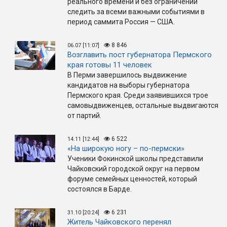
реального времени и без ограничений
следить за всеми важными событиями в
период саммита Россия — США.
8 846
06.07 [11:07]
Возглавить пост губернатора Пермского
края готовы 11 человек
В Перми завершилось выдвижение
кандидатов на выборы губернатора
Пермского края. Среди заявившихся трое
самовыдвиженцев, остальные выдвигаются
от партий.
6 522
14.11 [12:44]
«На широкую ногу – по-пермски»
Ученики Фокинской школы представили
Чайковский городской округ на первом
форуме семейных ценностей, который
состоялся в Барде.
6 231
31.10 [20:24]
Житель Чайковского перенял