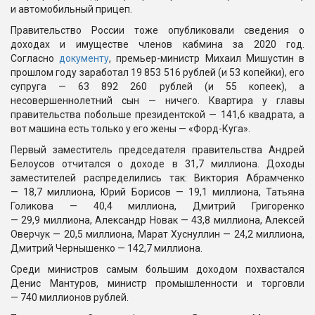
и автомобильный прицеп.
Правительство России тоже опубликовали сведения о
доходах и имуществе членов кабмина за 2020 год.
Согласно
документу
, премьер-министр Михаил Мишустин в
прошлом году заработал
19 853 516 рублей
(
и 53 копейки
), его
супруга —
63 892 260 рублей
(
и 55 копеек)
, а
несовершеннолетний сын — ничего. Квартира у главы
правительства побольше президентской —
141,6 квадрата
, а
вот машина есть только у его жены — «Форд-Куга».
Первый заместитель председателя правительства Андрей
Белоусов отчитался о доходе в
31,7 миллиона
. Доходы
заместителей распределились так: Виктория Абрамченко
—
18,7 миллиона
, Юрий Борисов —
19,1 миллиона
, Татьяна
Голикова —
40,4 миллиона
, Дмитрий Григоренко
—
29,9 миллиона
, Александр Новак —
43,8 миллиона
, Алексей
Оверчук —
20,5 миллиона
, Марат Хуснуллин —
24,2 миллиона
,
Дмитрий Чернышенко —
142,7 миллиона
.
Среди министров самым большим доходом похвастался
Денис Мантуров, министр промышленности и торговли
—
740 миллионов
рублей.