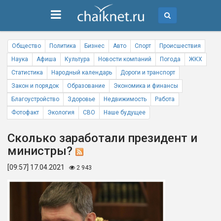
Общество
Политика
Бизнес
Авто
Спорт
Происшествия
Наука
Афиша
Культура
Новости компаний
Погода
ЖКХ
Статистика
Народный календарь
Дороги и транспорт
Закон и порядок
Образование
Экономика и финансы
Благоустройство
Здоровье
Недвижимость
Работа
Фотофакт
Экология
СВО
Наше будущее
Сколько заработали президент и
министры?
[09:57] 17.04.2021
2 943