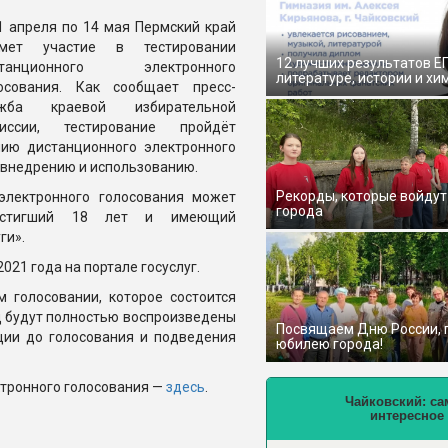
1 апреля по 14 мая Пермский край
имет участие в тестировании
12 лучших результатов Е
станционного электронного
литературе, истории и хи
осования. Как сообщает пресс-
ужба краевой избирательной
миссии, тестирование пройдёт
нию дистанционного электронного
к внедрению и использованию.
Рекорды, которые войдут
 электронного голосования может
города
достигший 18 лет и имеющий
ги».
021 года на портале госуслуг.
 голосовании, которое состоится
од будут полностью воспроизведены
Посвящаем Дню России,
ации до голосования и подведения
юбилею города!
ктронного голосования —
здесь
.
Чайковский: са
интересное