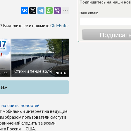
Подпишитесь на наши нов
Ваш email:
? Выделите её и нажмите
Ctrl+Enter
Подписат
Стихи и пение волн
356
316
ка»
 на сайты новостей
ет мобильный интернет на ведущие
им образом пользователи смогут в
раничений следить за всеми
ита Россия — США.