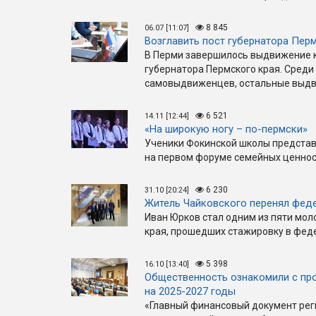
8 845
06.07 [11:07]
Возглавить пост губернатора Пер
В Перми завершилось выдвижение 
губернатора Пермского края. Среди
самовыдвиженцев, остальные выдви
6 521
14.11 [12:44]
«На широкую ногу – по-пермски»
Ученики Фокинской школы представ
на первом форуме семейных ценност
6 230
31.10 [20:24]
Житель Чайковского перенял фед
Иван Юрков стал одним из пяти мо
края, прошедших стажировку в феде
5 398
16.10 [13:40]
Общественность ознакомили с пр
на 2025-2027 годы
«Главный финансовый документ рег