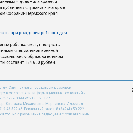
ванным» – доложила краевой
а публичных слушаниях, которые
ом Собрании Пермского края..
латы при рождении ребенка для
нии ребенка смогут получать
стником специальной военной
ессиональном образовательном
ты составит 134 650 рублей.
t.ru». Сайт является средством массовой
ру в сфере связи, информационных технологий и
ФС 77-70094 от 21.06.2017 г.
ор - Светлана Михайловна Мартюшева. Адрес эл.
919-46-522-46; Рекламный отдел: 8 (34241) 50-222.
ся только с разрешения редакции и с обязательным