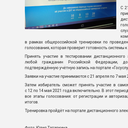
С 2
пр
ди
гол
сл
ко
в рамках общероссийской тренировки по проведе
голосования, которая проверит готовность системы 
Принять участие в тестировании дистанционного
любой гражданин Российской Федерации, 
подтверждённую учётную запись на портале «Госуслу
Заявки на участие принимаются с 21 апреля по 7 мая 2
Затем избиратель сможет принять участие в самом
с 12 по 14 мая 2021 года включительно. В этот пери
все этапы голосования: от регистрации и авториз
итогов.
Тренировка пройдёт на портале дистанционного эле
Фото: Юлия Татаркина