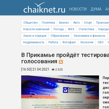
НОВОСТИ
ДУМА
А
Общество
Политика
Бизнес
Авто
Спорт
Происше
Новости компаний
Погода
ЖКХ
Статистика
Народн
Закон и порядок
Образование
Экономика и финансы
Недвижимость
Работа
Фотофакт
Экология
СВО
В Прикамье пройдёт тестиров
голосования
[16:50] 21.04.2021
2 525
Пе
т
ди
гол
окр
смо
гол