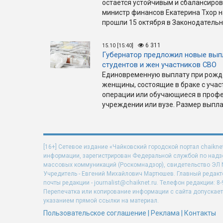
остается устойчивым и сбалансиро
министр финансов Екатерина Тхор н
прошли 15 октября в Законодательн
6 311
15.10 [15:40]
Губернатор предложил новые вып
студентов и жен участников СВО
Единовременную выплату при рожде
женщины, состоящие в браке с уча
операции или обучающиеся в проф
учреждении или вузе. Размер выпла
[16+] Сетевое издание «Чайковский городской портал chaikne
информации, зарегистрирован Федеральной службой по надзо
массовых коммуникаций (Роскомнадзор), свидетельство ЭЛ N 
Учредитель - Евгений Михайлович Мартюшев. Главный редакт
почты редакции - journalist@chaiknet.ru. Телефон редакции: 8-
Перепечатка или копирование информации с сайта допускает
указанием прямой ссылки на материал.
Пользовательское соглашение
|
Реклама
|
Контакты