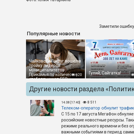
Заметили ошибку
Популярные новости
Чайковский округ вошёл в
тройку лидеров
муниципалитетов
Гуляй, Сайгатка!
Прикамья по количеству
620
стобалльников ЕГЭ
Другие новости раздела «Полити
8 511
14.08 [17:40]
Телеком-оператор обнулит трафик
С 15 по 17 августа МегаФон обнуля
российские новостные ресурсы. Так
режиме реального времени и без ог
важными событиями в период самм