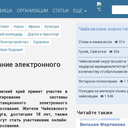
°C
ФИША
ОРГАНИЗАЦИИ
СТАТЬИ
ЕЩЕ
ствия
Наука
Афиша
Культура
Чайковские новости
ый календарь
Дороги и транспорт
Стихи и пение волн
Благоустройство
Здоровье
316
Наше будущее
Гуляй, Сайгатка!
356
Чайковский округ вошёл в 
ание электронного
лидеров муниципалитетов 
количеству стобалльников
Янтарное полнолуние
1 
Поездки на метеоре снова 
рмский край примет участие в
чайковцам
1 546
естировании системы
станционного электронного
осования. Жители Чайковского
Читайте также
уга, достигшие 18 лет, также
гут стать участниками онлайн-
осования.