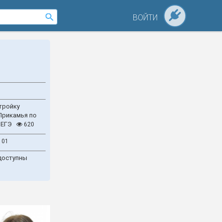
ВОЙТИ
тройку
Прикамья по
 ЕГЭ
620
101
доступны