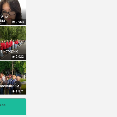
ГЭ по
мии
2 964
 в историю
2 022
 посвящаем
1 871
мое