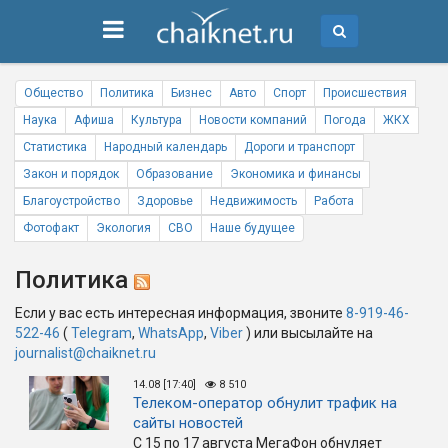
Общество
Политика
Бизнес
Авто
Спорт
Происшествия
Наука
Афиша
Культура
Новости компаний
Погода
ЖКХ
Статистика
Народный календарь
Дороги и транспорт
Закон и порядок
Образование
Экономика и финансы
Благоустройство
Здоровье
Недвижимость
Работа
Фотофакт
Экология
СВО
Наше будущее
Политика
Если у вас есть интересная информация, звоните
8-919-46-
522-46
(
Telegram
,
WhatsApp
,
Viber
) или высылайте на
journalist@chaiknet.ru
14.08 [17:40]
8 510
Телеком-оператор обнулит трафик на
сайты новостей
С 15 по 17 августа МегаФон обнуляет