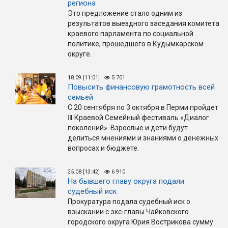
региона
Это предложение стало одним из
результатов выездного заседания комитета
краевого парламента по социальной
политике, прошедшего в Кудымкарском
округе.
18.09 [11:01]
5 701
Повысить финансовую грамотность всей
семьей
С 20 сентября по 3 октября в Перми пройдет
Ⅲ Краевой Семейный фестиваль «Диалог
поколений». Взрослые и дети будут
делиться мнениями и знаниями о денежных
вопросах и бюджете.
25.08 [13:42]
6 910
На бывшего главу округа подали
судебный иск
Прокуратура подала судебный иск о
взыскании с экс-главы Чайковского
городского округа Юрия Вострикова сумму