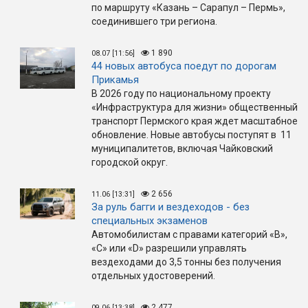
по маршруту «Казань – Сарапул – Пермь»,
соединившего три региона.
1 890
08.07 [11:56]
44 новых автобуса поедут по дорогам
Прикамья
В 2026 году по национальному проекту
«Инфраструктура для жизни» общественный
транспорт Пермского края ждет масштабное
обновление. Новые автобусы поступят в 11
муниципалитетов, включая Чайковский
городской округ.
2 656
11.06 [13:31]
За руль багги и вездеходов - без
специальных экзаменов
Автомобилистам с правами категорий «B»,
«C» или «D» разрешили управлять
вездеходами до 3,5 тонны без получения
отдельных удостоверений.
2 477
09.06 [13:38]